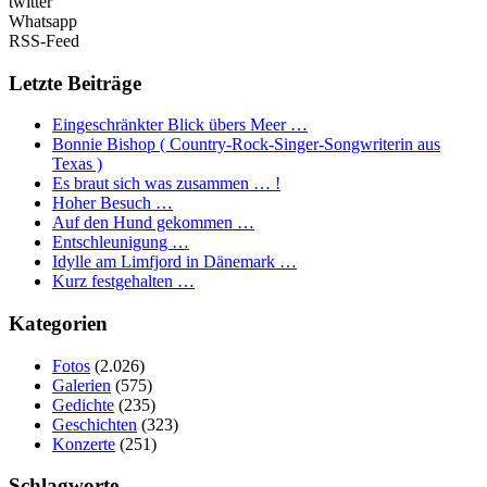
twitter
Whatsapp
RSS-Feed
Letzte Beiträge
Eingeschränkter Blick übers Meer …
Bonnie Bishop ( Country-Rock-Singer-Songwriterin aus
Texas )
Es braut sich was zusammen … !
Hoher Besuch …
Auf den Hund gekommen …
Entschleunigung …
Idylle am Limfjord in Dänemark …
Kurz festgehalten …
Kategorien
Fotos
(2.026)
Galerien
(575)
Gedichte
(235)
Geschichten
(323)
Konzerte
(251)
Schlagworte