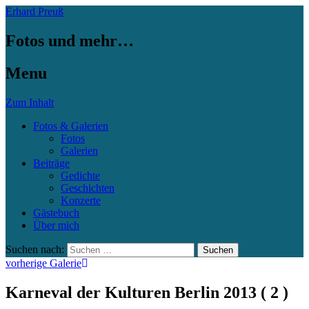
Erhard Preuß
Fotos und mehr…
Menu
Zum Inhalt
Fotos & Galerien
Fotos
Galerien
Beiträge
Gedichte
Geschichten
Konzerte
Gästebuch
Über mich
Suchen nach:
vorherige Galerie
Karneval der Kulturen Berlin 2013 ( 2 )