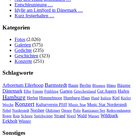
Entschleunigung …
Idylle am Limfjord in Dänemark …
Kurz festgehalten …
Kategorien
Fotos
(2.026)
Galerien
(575)
Gedichte
(235)
Geschichten
(323)
Konzerte
(251)
Schlagworte
Barmstedt
Arboretum Ellerhoop
Berlin
Bäume
Baum
Blumen
Blätter
Dänemark
Garten
Hafen
Elbe
Griechenland
Gut Aspern
Fenster
Frühling
Hamburg
Herbst
Himmelmoor
Humburg-Haus
Kiel
Kieler
Hund
Italien
Konzert
Kulturverein Pfiff
Woche
Music Star
Music Star Norderstedt
Nordsee
Oldtimer
Ostsee
Nebel
Norderstedt
Polo
Rantzauer See
Redewendungen
Wildpark
Wald
Schnee
Strand
Regen
Rom
Sprichwörter
Vogel
Wasser
Eekholt
Winter
Sonstiges