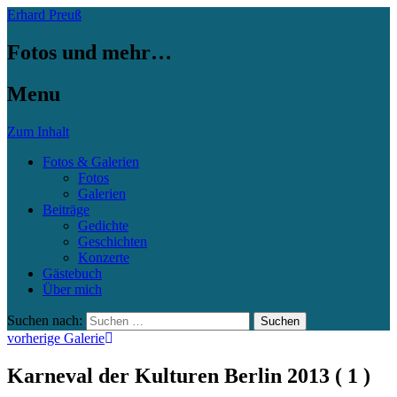
Erhard Preuß
Fotos und mehr…
Menu
Zum Inhalt
Fotos & Galerien
Fotos
Galerien
Beiträge
Gedichte
Geschichten
Konzerte
Gästebuch
Über mich
Suchen nach:
vorherige Galerie
Karneval der Kulturen Berlin 2013 ( 1 )