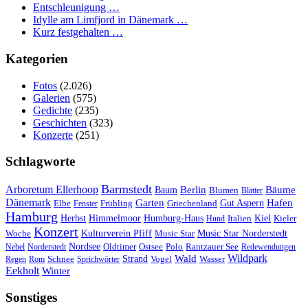
Entschleunigung …
Idylle am Limfjord in Dänemark …
Kurz festgehalten …
Kategorien
Fotos
(2.026)
Galerien
(575)
Gedichte
(235)
Geschichten
(323)
Konzerte
(251)
Schlagworte
Barmstedt
Arboretum Ellerhoop
Berlin
Bäume
Baum
Blumen
Blätter
Dänemark
Garten
Hafen
Elbe
Griechenland
Gut Aspern
Fenster
Frühling
Hamburg
Herbst
Himmelmoor
Humburg-Haus
Kiel
Kieler
Hund
Italien
Konzert
Kulturverein Pfiff
Woche
Music Star
Music Star Norderstedt
Nordsee
Oldtimer
Ostsee
Nebel
Norderstedt
Polo
Rantzauer See
Redewendungen
Wildpark
Wald
Schnee
Strand
Regen
Rom
Sprichwörter
Vogel
Wasser
Eekholt
Winter
Sonstiges