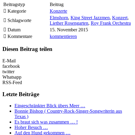
Beitragstyp
Beitrag
Kategorie
Konzerte
Elmshorn
,
King Street Jazzmen
,
Konzert
,
Schlagworte
Liether Rosengarten
,
Roy Frank Orchestra
Datum
15. November 2015
Kommentare
kommentieren
Diesen Beitrag teilen
E-Mail
facebook
twitter
Whatsapp
RSS-Feed
Letzte Beiträge
Eingeschränkter Blick übers Meer …
Bonnie Bishop ( Country-Rock-Singer-Songwriterin aus
Texas )
Es braut sich was zusammen … !
Hoher Besuch …
Auf den Hund gekommen …