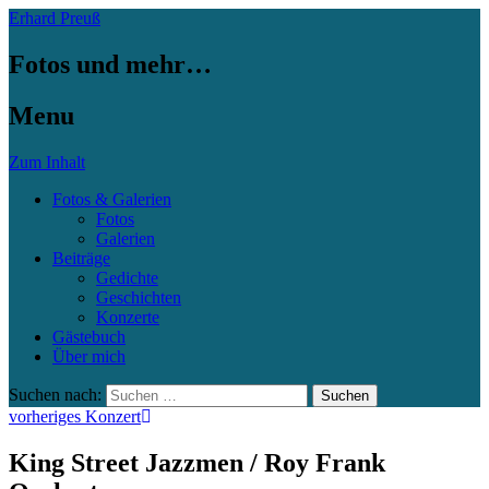
Erhard Preuß
Fotos und mehr…
Menu
Zum Inhalt
Fotos & Galerien
Fotos
Galerien
Beiträge
Gedichte
Geschichten
Konzerte
Gästebuch
Über mich
Suchen nach:
vorheriges Konzert
King Street Jazzmen / Roy Frank