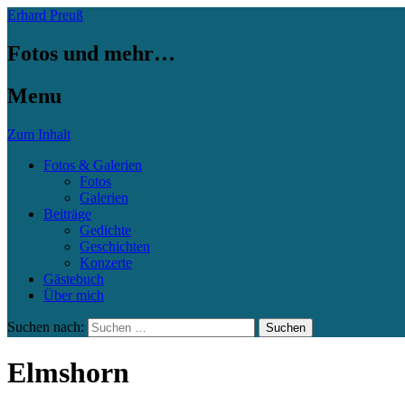
Erhard Preuß
Fotos und mehr…
Menu
Zum Inhalt
Fotos & Galerien
Fotos
Galerien
Beiträge
Gedichte
Geschichten
Konzerte
Gästebuch
Über mich
Suchen nach:
Elmshorn