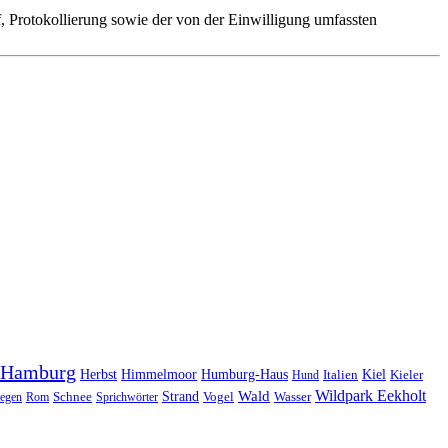
 Protokollierung sowie der von der Einwilligung umfassten
Hamburg
Herbst
Himmelmoor
Humburg-Haus
Kiel
Kieler
Hund
Italien
Wildpark Eekholt
Wald
Schnee
Strand
egen
Rom
Sprichwörter
Vogel
Wasser