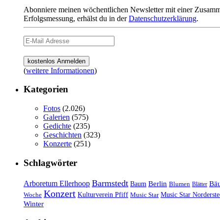
Abonniere meinen wöchentlichen Newsletter mit einer Zusamme
Erfolgsmessung, erhälst du in der
Datenschutzerklärung
.
(
weitere Informationen
)
Kategorien
Fotos
(2.026)
Galerien
(575)
Gedichte
(235)
Geschichten
(323)
Konzerte
(251)
Schlagwörter
Barmstedt
Arboretum Ellerhoop
Berlin
Bä
Baum
Blumen
Blätter
Konzert
Kulturverein Pfiff
Woche
Music Star
Music Star Norderste
Winter