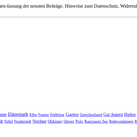
n-fassung der neusten Beiträge. Hinweise zum Datenschutz, Widerruf,
Dänemark
ume
Garten
Hafen
Elbe
Griechenland
Gut Aspern
Fenster
Frühling
Nordsee
dt
Oldtimer
Ostsee
Nebel
Norderstedt
Polo
Rantzauer See
Redewendungen
R