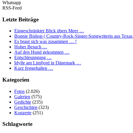
Whatsapp
RSS-Feed
Letzte Beiträge
Eingeschränkter Blick übers Meer …
Bonnie Bishop ( Country-Rock-Singer-Songwriterin aus Texas
Es braut sich was zusammen … !
Hoher Besuch …
Auf den Hund gekommen …
Entschleunigung …
Idylle am Limfjord in Dänemark …
Kurz festgehalten …
Kategorien
Fotos
(2.026)
Galerien
(575)
Gedichte
(235)
Geschichten
(323)
Konzerte
(251)
Schlagworte