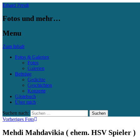
Erhard Preuß
Fotos und mehr…
Menu
Zum Inhalt
Fotos & Galerien
Fotos
Galerien
Beiträge
Gedichte
Geschichten
Konzerte
Gästebuch
Über mich
Suchen nach:
Vorheriges Foto
Mehdi Mahdavikia ( ehem. HSV Spieler )