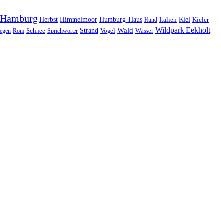
Hamburg
Herbst
Himmelmoor
Humburg-Haus
Kiel
Kieler
Hund
Italien
Wildpark Eekholt
Wald
Schnee
Strand
egen
Rom
Sprichwörter
Vogel
Wasser