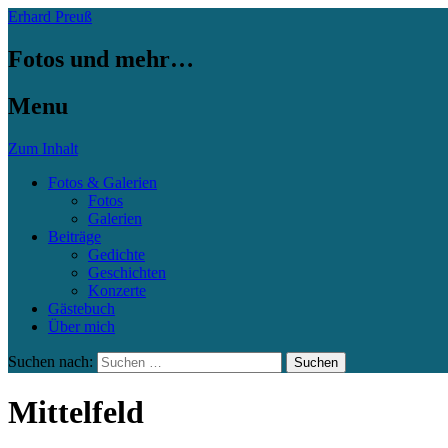
Erhard Preuß
Fotos und mehr…
Menu
Zum Inhalt
Fotos & Galerien
Fotos
Galerien
Beiträge
Gedichte
Geschichten
Konzerte
Gästebuch
Über mich
Suchen nach:
Mittelfeld