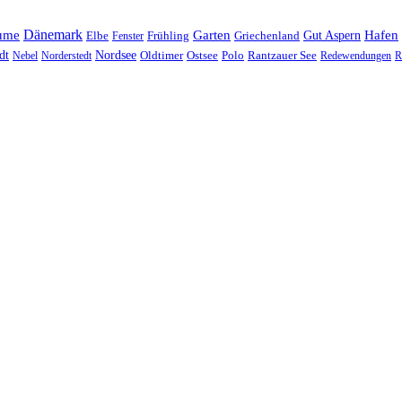
Dänemark
ume
Garten
Hafen
Elbe
Griechenland
Gut Aspern
Fenster
Frühling
Nordsee
dt
Oldtimer
Ostsee
Nebel
Norderstedt
Polo
Rantzauer See
Redewendungen
R