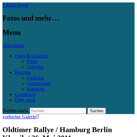
Erhard Preuß
Fotos und mehr…
Menu
Zum Inhalt
Fotos & Galerien
Fotos
Galerien
Beiträge
Gedichte
Geschichten
Konzerte
Gästebuch
Über mich
Suchen nach:
vorherige Galerie
Oldtimer Rallye / Hamburg Berlin