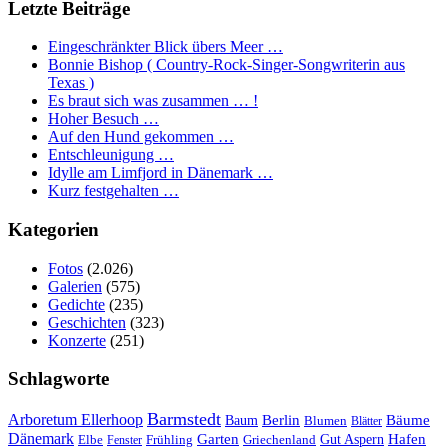
Letzte Beiträge
Eingeschränkter Blick übers Meer …
Bonnie Bishop ( Country-Rock-Singer-Songwriterin aus
Texas )
Es braut sich was zusammen … !
Hoher Besuch …
Auf den Hund gekommen …
Entschleunigung …
Idylle am Limfjord in Dänemark …
Kurz festgehalten …
Kategorien
Fotos
(2.026)
Galerien
(575)
Gedichte
(235)
Geschichten
(323)
Konzerte
(251)
Schlagworte
Barmstedt
Arboretum Ellerhoop
Berlin
Bäume
Baum
Blumen
Blätter
Dänemark
Garten
Hafen
Elbe
Griechenland
Gut Aspern
Fenster
Frühling