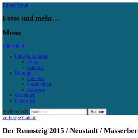
Erhard Preuß
Fotos und mehr…
Menu
Zum Inhalt
Fotos & Galerien
Fotos
Galerien
Beiträge
Gedichte
Geschichten
Konzerte
Gästebuch
Über mich
Suchen nach:
vorherige Galerie
Der Rennsteig 2015 / Neustadt / Masserber