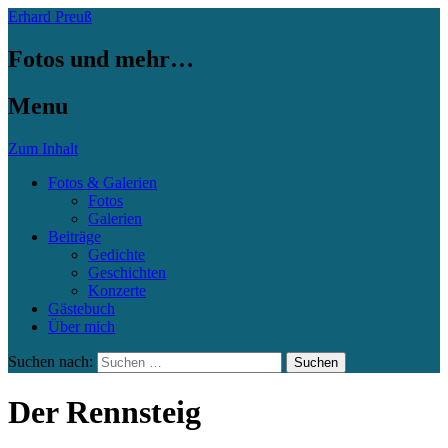
Erhard Preuß
Fotos und mehr…
Menu
Zum Inhalt
Fotos & Galerien
Fotos
Galerien
Beiträge
Gedichte
Geschichten
Konzerte
Gästebuch
Über mich
Suchen nach:
Der Rennsteig