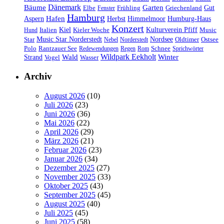
Dänemark
Bäume
Garten
Elbe
Griechenland
Gut
Fenster
Frühling
Hamburg
Hafen
Herbst
Aspern
Himmelmoor
Humburg-Haus
Konzert
Kulturverein Pfiff
Kiel
Kieler Woche
Music
Hund
Italien
Nordsee
Star
Music Star Norderstedt
Oldtimer
Ostsee
Nebel
Norderstedt
Schnee
Polo
Rantzauer See
Redewendungen
Regen
Rom
Sprichwörter
Wildpark Eekholt
Wald
Winter
Strand
Vogel
Wasser
Archiv
August 2026
(10)
Juli 2026
(23)
Juni 2026
(36)
Mai 2026
(22)
April 2026
(29)
März 2026
(21)
Februar 2026
(23)
Januar 2026
(34)
Dezember 2025
(27)
November 2025
(33)
Oktober 2025
(43)
September 2025
(45)
August 2025
(40)
Juli 2025
(45)
Juni 2025
(58)