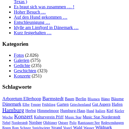
Texas )
Es braut sich was zusammen … !
Hoher Besuch …
Auf den Hund gekommen …
Entschleunigung …
Idylle am Limfjord in Dänemark …
Kurz festgehalten …
Kategorien
Fotos
(2.026)
Galerien
(575)
Gedichte
(235)
Geschichten
(323)
Konzerte
(251)
Schlagworte
Barmstedt
Arboretum Ellerhoop
Berlin
Bäume
Baum
Blumen
Blätter
Dänemark
Garten
Hafen
Elbe
Griechenland
Gut Aspern
Fenster
Frühling
Hamburg
Herbst
Himmelmoor
Humburg-Haus
Kiel
Kieler
Hund
Italien
Konzert
Kulturverein Pfiff
Woche
Music Star
Music Star Norderstedt
Nordsee
Oldtimer
Ostsee
Nebel
Norderstedt
Polo
Rantzauer See
Redewendungen
Wildpark
Wald
Schnee
Strand
Regen
Rom
Sprichwörter
Vogel
Wasser