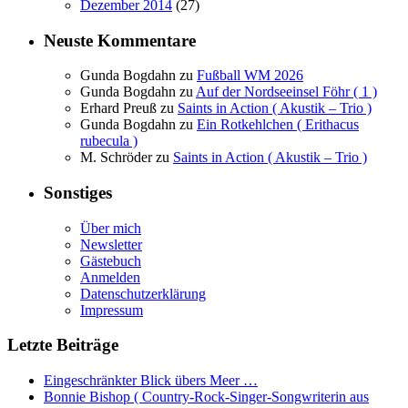
Dezember 2014
(27)
Neuste Kommentare
Gunda Bogdahn
zu
Fußball WM 2026
Gunda Bogdahn
zu
Auf der Nordseeinsel Föhr ( 1 )
Erhard Preuß
zu
Saints in Action ( Akustik – Trio )
Gunda Bogdahn
zu
Ein Rotkehlchen ( Erithacus
rubecula )
M. Schröder
zu
Saints in Action ( Akustik – Trio )
Sonstiges
Über mich
Newsletter
Gästebuch
Anmelden
Datenschutzerklärung
Impressum
Letzte Beiträge
Eingeschränkter Blick übers Meer …
Bonnie Bishop ( Country-Rock-Singer-Songwriterin aus