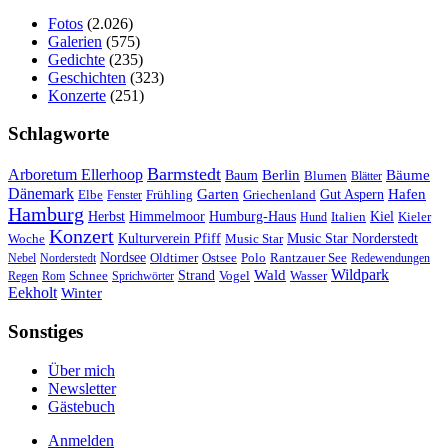
Fotos
(2.026)
Galerien
(575)
Gedichte
(235)
Geschichten
(323)
Konzerte
(251)
Schlagworte
Barmstedt
Arboretum Ellerhoop
Berlin
Bäume
Baum
Blumen
Blätter
Dänemark
Garten
Hafen
Elbe
Griechenland
Gut Aspern
Fenster
Frühling
Hamburg
Herbst
Himmelmoor
Humburg-Haus
Kiel
Kieler
Hund
Italien
Konzert
Kulturverein Pfiff
Woche
Music Star
Music Star Norderstedt
Nordsee
Oldtimer
Ostsee
Nebel
Norderstedt
Polo
Rantzauer See
Redewendungen
Wildpark
Wald
Schnee
Strand
Regen
Rom
Sprichwörter
Vogel
Wasser
Eekholt
Winter
Sonstiges
Über mich
Newsletter
Gästebuch
Anmelden