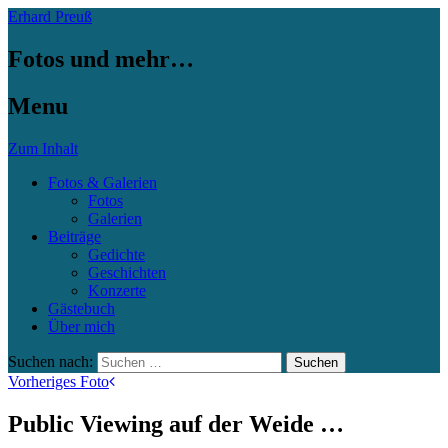
Erhard Preuß
Fotos und mehr…
Menu
Zum Inhalt
Fotos & Galerien
Fotos
Galerien
Beiträge
Gedichte
Geschichten
Konzerte
Gästebuch
Über mich
Suchen nach:
Vorheriges Foto
Public Viewing auf der Weide …