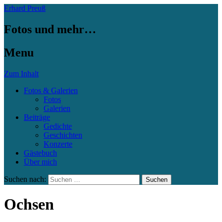
Erhard Preuß
Fotos und mehr…
Menu
Zum Inhalt
Fotos & Galerien
Fotos
Galerien
Beiträge
Gedichte
Geschichten
Konzerte
Gästebuch
Über mich
Suchen nach:
Ochsen