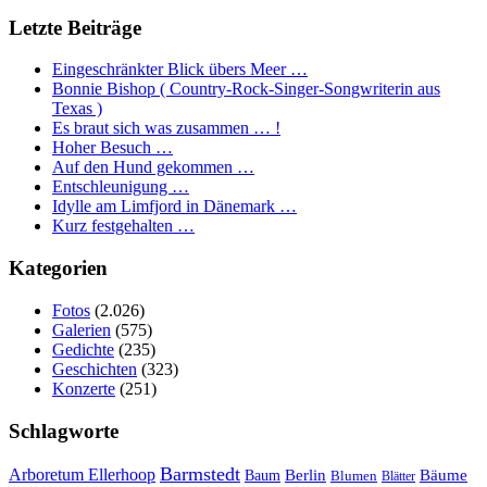
Letzte Beiträge
Eingeschränkter Blick übers Meer …
Bonnie Bishop ( Country-Rock-Singer-Songwriterin aus
Texas )
Es braut sich was zusammen … !
Hoher Besuch …
Auf den Hund gekommen …
Entschleunigung …
Idylle am Limfjord in Dänemark …
Kurz festgehalten …
Kategorien
Fotos
(2.026)
Galerien
(575)
Gedichte
(235)
Geschichten
(323)
Konzerte
(251)
Schlagworte
Barmstedt
Arboretum Ellerhoop
Berlin
Bäume
Baum
Blumen
Blätter