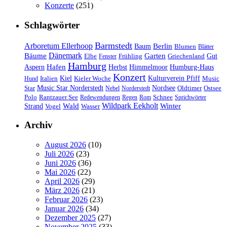
Konzerte
(251)
Schlagwörter
Barmstedt
Arboretum Ellerhoop
Berlin
Baum
Blumen
Blätter
Dänemark
Bäume
Garten
Elbe
Griechenland
Gut
Fenster
Frühling
Hamburg
Hafen
Herbst
Aspern
Himmelmoor
Humburg-Haus
Konzert
Kulturverein Pfiff
Kiel
Kieler Woche
Music
Hund
Italien
Nordsee
Star
Music Star Norderstedt
Oldtimer
Ostsee
Nebel
Norderstedt
Schnee
Polo
Rantzauer See
Redewendungen
Regen
Rom
Sprichwörter
Wildpark Eekholt
Wald
Winter
Strand
Vogel
Wasser
Archiv
August 2026
(10)
Juli 2026
(23)
Juni 2026
(36)
Mai 2026
(22)
April 2026
(29)
März 2026
(21)
Februar 2026
(23)
Januar 2026
(34)
Dezember 2025
(27)
November 2025
(33)