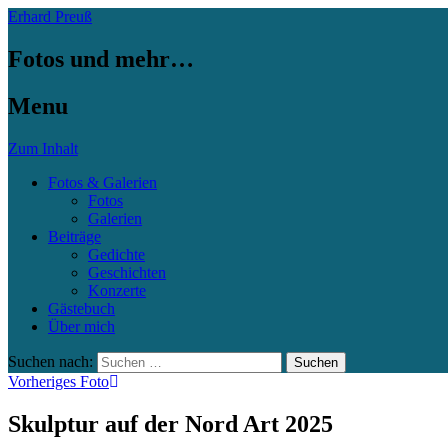
Erhard Preuß
Fotos und mehr…
Menu
Zum Inhalt
Fotos & Galerien
Fotos
Galerien
Beiträge
Gedichte
Geschichten
Konzerte
Gästebuch
Über mich
Suchen nach:
Vorheriges Foto
Skulptur auf der Nord Art 2025