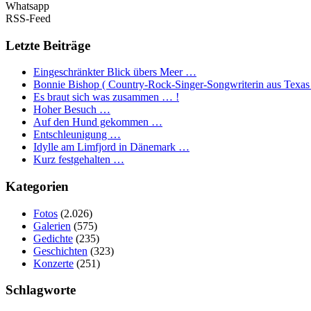
Whatsapp
RSS-Feed
Letzte Beiträge
Eingeschränkter Blick übers Meer …
Bonnie Bishop ( Country-Rock-Singer-Songwriterin aus Texas
Es braut sich was zusammen … !
Hoher Besuch …
Auf den Hund gekommen …
Entschleunigung …
Idylle am Limfjord in Dänemark …
Kurz festgehalten …
Kategorien
Fotos
(2.026)
Galerien
(575)
Gedichte
(235)
Geschichten
(323)
Konzerte
(251)
Schlagworte