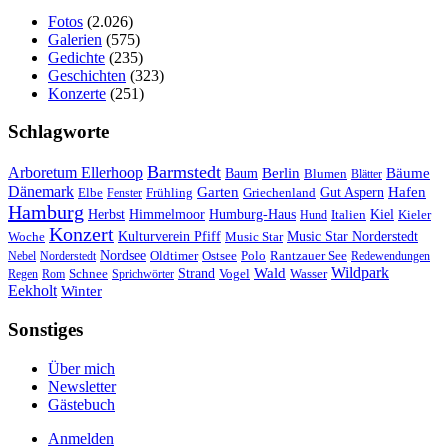
Fotos
(2.026)
Galerien
(575)
Gedichte
(235)
Geschichten
(323)
Konzerte
(251)
Schlagworte
Barmstedt
Arboretum Ellerhoop
Berlin
Bäume
Baum
Blumen
Blätter
Dänemark
Garten
Hafen
Elbe
Griechenland
Gut Aspern
Fenster
Frühling
Hamburg
Herbst
Himmelmoor
Humburg-Haus
Kiel
Kieler
Hund
Italien
Konzert
Kulturverein Pfiff
Woche
Music Star
Music Star Norderstedt
Nordsee
Oldtimer
Ostsee
Nebel
Norderstedt
Polo
Rantzauer See
Redewendungen
Wildpark
Wald
Schnee
Strand
Regen
Rom
Sprichwörter
Vogel
Wasser
Eekholt
Winter
Sonstiges
Über mich
Newsletter
Gästebuch
Anmelden