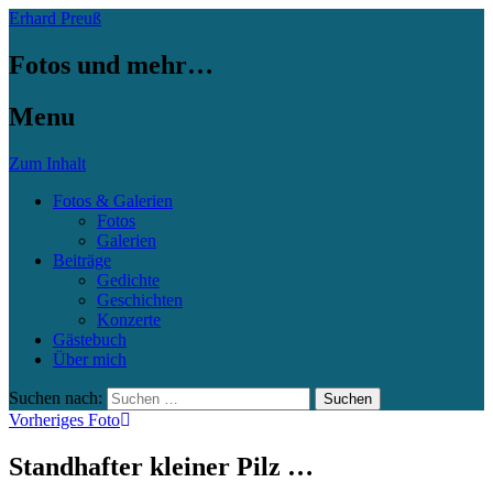
Erhard Preuß
Fotos und mehr…
Menu
Zum Inhalt
Fotos & Galerien
Fotos
Galerien
Beiträge
Gedichte
Geschichten
Konzerte
Gästebuch
Über mich
Suchen nach:
Vorheriges Foto
Standhafter kleiner Pilz …