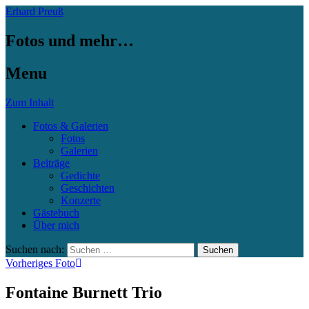
Erhard Preuß
Fotos und mehr…
Menu
Zum Inhalt
Fotos & Galerien
Fotos
Galerien
Beiträge
Gedichte
Geschichten
Konzerte
Gästebuch
Über mich
Suchen nach:
Vorheriges Foto
Fontaine Burnett Trio