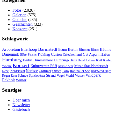
Kategorien
Fotos
(2.026)
Galerien
(575)
Gedichte
(235)
Geschichten
(323)
Konzerte
(251)
Schlagworte
Barmstedt
Arboretum Ellerhoop
Berlin
Bäume
Baum
Blumen
Blätter
Dänemark
Garten
Hafen
Elbe
Griechenland
Gut Aspern
Fenster
Frühling
Hamburg
Herbst
Himmelmoor
Humburg-Haus
Kiel
Kieler
Hund
Italien
Konzert
Kulturverein Pfiff
Woche
Music Star
Music Star Norderstedt
Nordsee
Oldtimer
Ostsee
Nebel
Norderstedt
Polo
Rantzauer See
Redewendungen
Wildpark
Wald
Schnee
Strand
Regen
Rom
Sprichwörter
Vogel
Wasser
Eekholt
Winter
Sonstiges
Über mich
Newsletter
Gästebuch