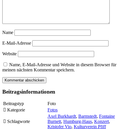
Name
E-Mail-Adresse
Website
Name, E-Mail-Adresse und Website in diesem Browser für
meinen nächsten Kommentar speichern.
Beitragsinformationen
Beitragstyp
Foto
Kategorie
Fotos
Axel Burkhardt
,
Barmstedt
,
Fontaine
Schlagworte
Burnett
,
Humburg-Haus
,
Konzert
,
Kristofer Vio
,
Kulturverein Pfiff