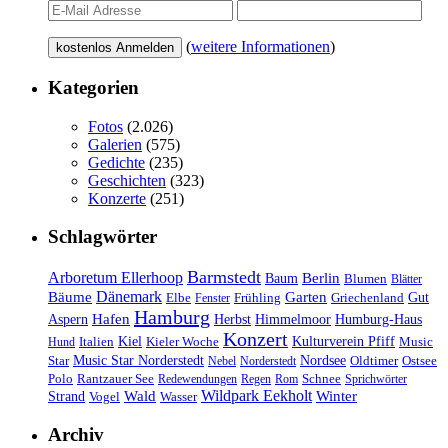
(
weitere Informationen
)
Kategorien
Fotos
(2.026)
Galerien
(575)
Gedichte
(235)
Geschichten
(323)
Konzerte
(251)
Schlagwörter
Barmstedt
Arboretum Ellerhoop
Berlin
Baum
Blumen
Blätter
Dänemark
Bäume
Garten
Elbe
Griechenland
Gut
Fenster
Frühling
Hamburg
Hafen
Herbst
Aspern
Himmelmoor
Humburg-Haus
Konzert
Kulturverein Pfiff
Kiel
Kieler Woche
Music
Hund
Italien
Nordsee
Star
Music Star Norderstedt
Oldtimer
Ostsee
Nebel
Norderstedt
Schnee
Polo
Rantzauer See
Redewendungen
Regen
Rom
Sprichwörter
Wildpark Eekholt
Wald
Winter
Strand
Vogel
Wasser
Archiv