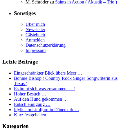
M. Schröder
zu
Saints in Action ( Akustik – Trio )
Sonstiges
Über mich
Newsletter
Gästebuch
Anmelden
Datenschutzerklärung
Impressum
Letzte Beiträge
Eingeschränkter Blick übers Meer …
Bonnie Bishop ( Country-Rock-Singer-Songwriterin aus
Texas )
Es braut sich was zusammen … !
Hoher Besuch …
Auf den Hund gekommen …
Entschleunigung …
Idylle am Limfjord in Dänemark …
Kurz festgehalten …
Kategorien