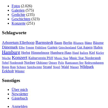
Fotos
(2.026)
Galerien
(575)
Gedichte
(235)
Geschichten
(323)
Konzerte
(251)
Schlagworte
Barmstedt
Arboretum Ellerhoop
Berlin
Bäume
Baum
Blumen
Blätter
Dänemark
Garten
Hafen
Elbe
Griechenland
Gut Aspern
Fenster
Frühling
Hamburg
Herbst
Himmelmoor
Humburg-Haus
Kiel
Kieler
Hund
Italien
Konzert
Kulturverein Pfiff
Woche
Music Star
Music Star Norderstedt
Nordsee
Oldtimer
Ostsee
Nebel
Norderstedt
Polo
Rantzauer See
Redewendungen
Wildpark
Wald
Schnee
Strand
Regen
Rom
Sprichwörter
Vogel
Wasser
Eekholt
Winter
Sonstiges
Über mich
Newsletter
Gästebuch
Anmelden