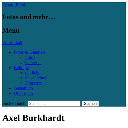
Erhard Preuß
Fotos und mehr…
Menu
Zum Inhalt
Fotos & Galerien
Fotos
Galerien
Beiträge
Gedichte
Geschichten
Konzerte
Gästebuch
Über mich
Suchen nach:
Axel Burkhardt