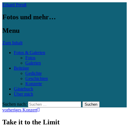
Erhard Preuß
Fotos und mehr…
Menu
Zum Inhalt
Fotos & Galerien
Fotos
Galerien
Beiträge
Gedichte
Geschichten
Konzerte
Gästebuch
Über mich
Suchen nach:
vorheriges Konzert
Take it to the Limit