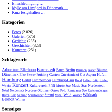
Entschleunigung …
Idylle am Limfjord in Dänemark …
Kurz festgehalten …
Kategorien
Fotos
(2.026)
Galerien
(575)
Gedichte
(235)
Geschichten
(323)
Konzerte
(251)
Schlagworte
Barmstedt
Arboretum Ellerhoop
Berlin
Bäume
Baum
Blumen
Blätter
Dänemark
Garten
Hafen
Elbe
Griechenland
Gut Aspern
Fenster
Frühling
Hamburg
Herbst
Himmelmoor
Humburg-Haus
Kiel
Kieler
Hund
Italien
Konzert
Kulturverein Pfiff
Woche
Music Star
Music Star Norderstedt
Nordsee
Oldtimer
Ostsee
Nebel
Norderstedt
Polo
Rantzauer See
Redewendungen
Wildpark
Wald
Schnee
Strand
Regen
Rom
Sprichwörter
Vogel
Wasser
Eekholt
Winter
Sonstiges