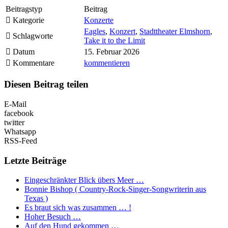
Beitragstyp
Beitrag
Kategorie
Konzerte
Eagles
,
Konzert
,
Stadttheater Elmshorn
,
Schlagworte
Take it to the Limit
Datum
15. Februar 2026
Kommentare
kommentieren
Diesen Beitrag teilen
E-Mail
facebook
twitter
Whatsapp
RSS-Feed
Letzte Beiträge
Eingeschränkter Blick übers Meer …
Bonnie Bishop ( Country-Rock-Singer-Songwriterin aus
Texas )
Es braut sich was zusammen … !
Hoher Besuch …
Auf den Hund gekommen …