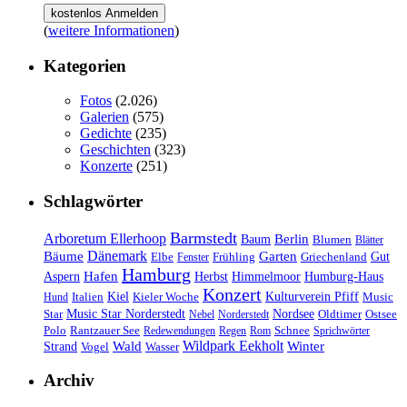
(
weitere Informationen
)
Kategorien
Fotos
(2.026)
Galerien
(575)
Gedichte
(235)
Geschichten
(323)
Konzerte
(251)
Schlagwörter
Barmstedt
Arboretum Ellerhoop
Berlin
Baum
Blumen
Blätter
Dänemark
Bäume
Garten
Elbe
Griechenland
Gut
Fenster
Frühling
Hamburg
Hafen
Herbst
Aspern
Himmelmoor
Humburg-Haus
Konzert
Kulturverein Pfiff
Kiel
Kieler Woche
Music
Hund
Italien
Nordsee
Star
Music Star Norderstedt
Oldtimer
Ostsee
Nebel
Norderstedt
Schnee
Polo
Rantzauer See
Redewendungen
Regen
Rom
Sprichwörter
Wildpark Eekholt
Wald
Winter
Strand
Vogel
Wasser
Archiv