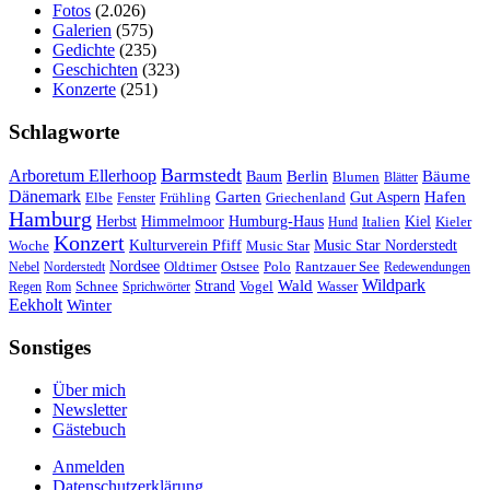
Fotos
(2.026)
Galerien
(575)
Gedichte
(235)
Geschichten
(323)
Konzerte
(251)
Schlagworte
Barmstedt
Arboretum Ellerhoop
Berlin
Bäume
Baum
Blumen
Blätter
Dänemark
Garten
Hafen
Elbe
Griechenland
Gut Aspern
Fenster
Frühling
Hamburg
Herbst
Himmelmoor
Humburg-Haus
Kiel
Kieler
Hund
Italien
Konzert
Kulturverein Pfiff
Woche
Music Star
Music Star Norderstedt
Nordsee
Oldtimer
Ostsee
Nebel
Norderstedt
Polo
Rantzauer See
Redewendungen
Wildpark
Wald
Schnee
Strand
Regen
Rom
Sprichwörter
Vogel
Wasser
Eekholt
Winter
Sonstiges
Über mich
Newsletter
Gästebuch
Anmelden
Datenschutzerklärung