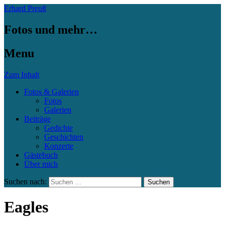
Erhard Preuß
Fotos und mehr…
Menu
Zum Inhalt
Fotos & Galerien
Fotos
Galerien
Beiträge
Gedichte
Geschichten
Konzerte
Gästebuch
Über mich
Suchen nach:
Eagles