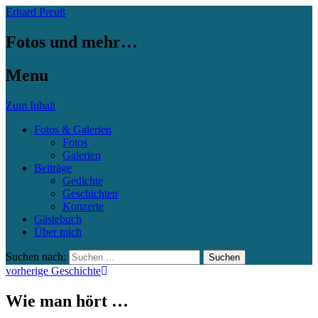
Erhard Preuß
Fotos und mehr…
Menu
Zum Inhalt
Fotos & Galerien
Fotos
Galerien
Beiträge
Gedichte
Geschichten
Konzerte
Gästebuch
Über mich
Suchen nach:
vorherige Geschichte
Wie man hört …