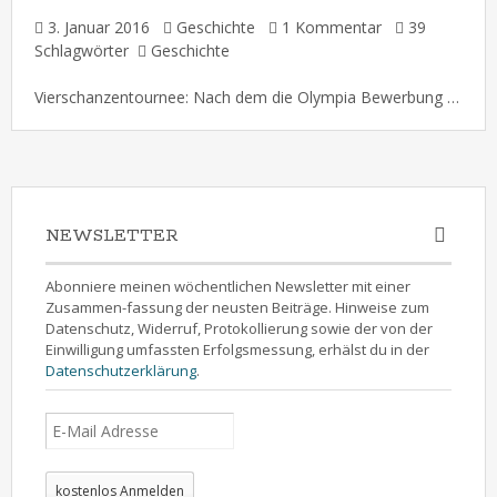
3. Januar 2016
Geschichte
1 Kommentar
39
Schlagwörter
Geschichte
Vierschanzentournee: Nach dem die Olympia Bewerbung gescheitert ist, will Hamburg eine andere Sport Großveranstaltung in die Hansestadt holen. Die traditionelle Vierschanzentournee soll künftig auf Fünf erweitert werden. Sozusagen eine nordische Kombination mit dem Süden … Hamburg hat sich beworben. Geplanter Austragungsort: Das Schanzenviertel !!! ( 03. Januar 2016 ) Gewerkschaft eingeschaltet: Feuerwehrmann entlassen … […]
NEWSLETTER
Abonniere meinen wöchentlichen Newsletter mit einer
Zusammen-fassung der neusten Beiträge. Hinweise zum
Datenschutz, Widerruf, Protokollierung sowie der von der
Einwilligung umfassten Erfolgsmessung, erhälst du in der
Datenschutzerklärung
.