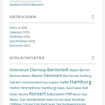
(
weitere Informationen
)
KATEGORIEN
Fotos
(2.026)
Galerien
(575)
Gedichte
(235)
Geschichten
(323)
Konzerte
(251)
SCHLAGWÖRTER
Barmstedt
Arboretum Ellerhoop
Berlin
Baum
Dänemark
Bäume
Blumen
Elbe
Blätter
Fenster
Frühling
Hamburg
Garten
Hafen
Griechenland
Gut Aspern
Herbst
Himmelmoor
Humburg-Haus
Kiel
Hund
Italien
Konzert
Kulturverein Pfiff
Kieler Woche
Music Star
Music Star Norderstedt
Nordsee
Nebel
Norderstedt
Oldtimer
Ostsee
Polo
Rantzauer See
Redewendungen