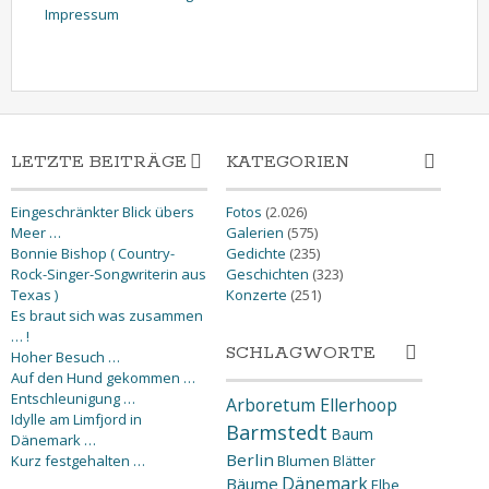
Impressum
LETZTE BEITRÄGE
KATEGORIEN
Eingeschränkter Blick übers
Fotos
(2.026)
Meer …
Galerien
(575)
Bonnie Bishop ( Country-
Gedichte
(235)
Rock-Singer-Songwriterin aus
Geschichten
(323)
Texas )
Konzerte
(251)
Es braut sich was zusammen
… !
SCHLAGWORTE
Hoher Besuch …
Auf den Hund gekommen …
Entschleunigung …
Arboretum Ellerhoop
Idylle am Limfjord in
Barmstedt
Baum
Dänemark …
Berlin
Kurz festgehalten …
Blumen
Blätter
Dänemark
Bäume
Elbe