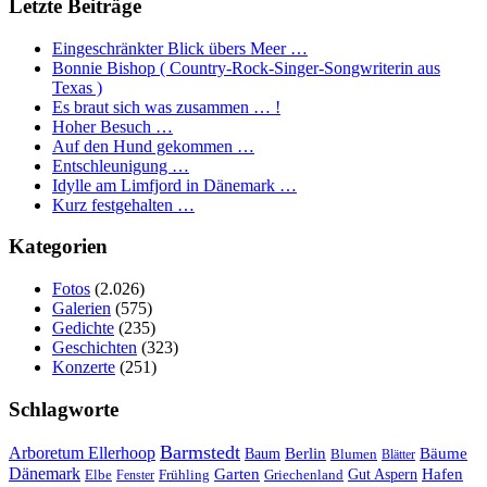
Letzte Beiträge
Eingeschränkter Blick übers Meer …
Bonnie Bishop ( Country-Rock-Singer-Songwriterin aus
Texas )
Es braut sich was zusammen … !
Hoher Besuch …
Auf den Hund gekommen …
Entschleunigung …
Idylle am Limfjord in Dänemark …
Kurz festgehalten …
Kategorien
Fotos
(2.026)
Galerien
(575)
Gedichte
(235)
Geschichten
(323)
Konzerte
(251)
Schlagworte
Barmstedt
Arboretum Ellerhoop
Berlin
Bäume
Baum
Blumen
Blätter
Dänemark
Garten
Hafen
Elbe
Griechenland
Gut Aspern
Fenster
Frühling