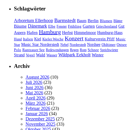
Schlagwörter
Barmstedt
Arboretum Ellerhoop
Berlin
Baum
Blumen
Blätter
Dänemark
Bäume
Garten
Elbe
Griechenland
Gut
Fenster
Frühling
Hamburg
Hafen
Herbst
Aspern
Himmelmoor
Humburg-Haus
Konzert
Kulturverein Pfiff
Kiel
Kieler Woche
Music
Hund
Italien
Nordsee
Star
Music Star Norderstedt
Oldtimer
Ostsee
Nebel
Norderstedt
Schnee
Polo
Rantzauer See
Redewendungen
Regen
Rom
Sprichwörter
Wildpark Eekholt
Wald
Winter
Strand
Vogel
Wasser
Archiv
August 2026
(10)
Juli 2026
(23)
Juni 2026
(36)
Mai 2026
(22)
April 2026
(29)
März 2026
(21)
Februar 2026
(23)
Januar 2026
(34)
Dezember 2025
(27)
November 2025
(33)
Oktober 2025
(43)