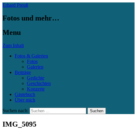
Erhard Preuß
Fotos und mehr…
Menu
Zum Inhalt
Fotos & Galerien
Fotos
Galerien
Beiträge
Gedichte
Geschichten
Konzerte
Gästebuch
Über mich
Suchen nach:
IMG_5095