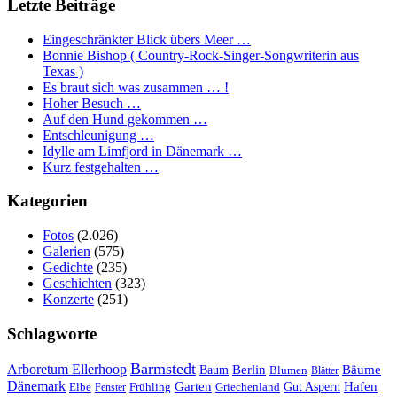
Letzte Beiträge
Eingeschränkter Blick übers Meer …
Bonnie Bishop ( Country-Rock-Singer-Songwriterin aus
Texas )
Es braut sich was zusammen … !
Hoher Besuch …
Auf den Hund gekommen …
Entschleunigung …
Idylle am Limfjord in Dänemark …
Kurz festgehalten …
Kategorien
Fotos
(2.026)
Galerien
(575)
Gedichte
(235)
Geschichten
(323)
Konzerte
(251)
Schlagworte
Barmstedt
Arboretum Ellerhoop
Berlin
Bäume
Baum
Blumen
Blätter
Dänemark
Garten
Hafen
Elbe
Griechenland
Gut Aspern
Fenster
Frühling