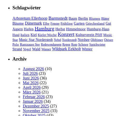
Schlagwörter
Barmstedt
Arboretum Ellerhoop
Berlin
Baum
Blumen
Blätter
Dänemark
Bäume
Garten
Elbe
Griechenland
Gut
Fenster
Frühling
Hamburg
Hafen
Herbst
Aspern
Himmelmoor
Humburg-Haus
Konzert
Kulturverein Pfiff
Kiel
Kieler Woche
Music
Hund
Italien
Nordsee
Star
Music Star Norderstedt
Oldtimer
Ostsee
Nebel
Norderstedt
Schnee
Polo
Rantzauer See
Redewendungen
Regen
Rom
Sprichwörter
Wildpark Eekholt
Wald
Winter
Strand
Vogel
Wasser
Archiv
August 2026
(10)
Juli 2026
(23)
Juni 2026
(36)
Mai 2026
(22)
April 2026
(29)
März 2026
(21)
Februar 2026
(23)
Januar 2026
(34)
Dezember 2025
(27)
November 2025
(33)
Oktober 2025
(43)