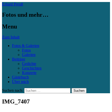
Erhard Preuß
Fotos und mehr…
Menu
Zum Inhalt
Fotos & Galerien
Fotos
Galerien
Beiträge
Gedichte
Geschichten
Konzerte
Gästebuch
Über mich
Suchen nach:
IMG_7407