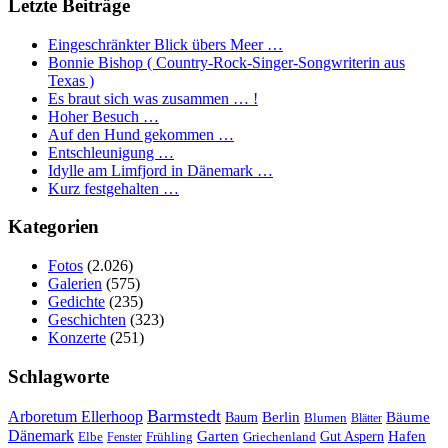
Letzte Beiträge
Eingeschränkter Blick übers Meer …
Bonnie Bishop ( Country-Rock-Singer-Songwriterin aus
Texas )
Es braut sich was zusammen … !
Hoher Besuch …
Auf den Hund gekommen …
Entschleunigung …
Idylle am Limfjord in Dänemark …
Kurz festgehalten …
Kategorien
Fotos
(2.026)
Galerien
(575)
Gedichte
(235)
Geschichten
(323)
Konzerte
(251)
Schlagworte
Barmstedt
Arboretum Ellerhoop
Berlin
Bäume
Baum
Blumen
Blätter
Dänemark
Garten
Hafen
Elbe
Griechenland
Gut Aspern
Fenster
Frühling