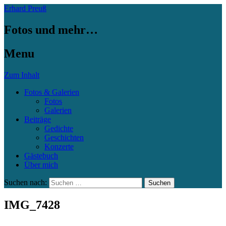
Erhard Preuß
Fotos und mehr…
Menu
Zum Inhalt
Fotos & Galerien
Fotos
Galerien
Beiträge
Gedichte
Geschichten
Konzerte
Gästebuch
Über mich
Suchen nach:
IMG_7428