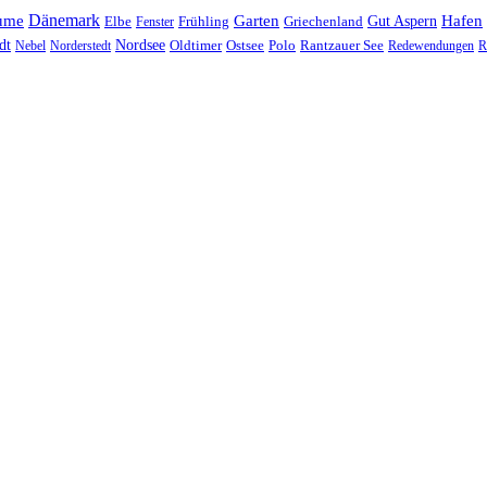
Dänemark
ume
Garten
Hafen
Elbe
Griechenland
Gut Aspern
Fenster
Frühling
Nordsee
dt
Oldtimer
Ostsee
Nebel
Norderstedt
Polo
Rantzauer See
Redewendungen
R