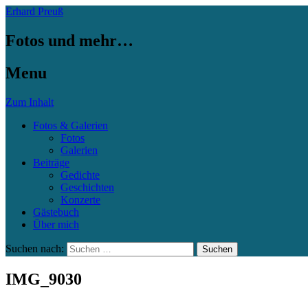
Erhard Preuß
Fotos und mehr…
Menu
Zum Inhalt
Fotos & Galerien
Fotos
Galerien
Beiträge
Gedichte
Geschichten
Konzerte
Gästebuch
Über mich
Suchen nach:
IMG_9030