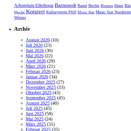
Barmstedt
Arboretum Ellerhoop
Berlin
Bä
Baum
Blumen
Blätter
Konzert
Kulturverein Pfiff
Woche
Music Star
Music Star Norderste
Winter
Archiv
August 2026
(10)
Juli 2026
(23)
Juni 2026
(36)
Mai 2026
(22)
April 2026
(29)
März 2026
(21)
Februar 2026
(23)
Januar 2026
(34)
Dezember 2025
(27)
November 2025
(33)
Oktober 2025
(43)
September 2025
(45)
August 2025
(40)
Juli 2025
(45)
Juni 2025
(58)
Mai 2025
(24)
März 2025
(31)
Februar 2025
(35)