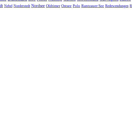
Nordsee
dt
Oldtimer
Ostsee
Nebel
Norderstedt
Polo
Rantzauer See
Redewendungen
R