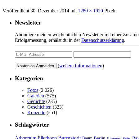
Veröffentlicht
30. Dezember 2014
mit
1280 × 1920
Pixeln
Newsletter
Abonniere meinen wöchentlichen Newsletter mit einer Zusamme
Erfolgsmessung, erhälst du in der
Datenschutzerklärung
.
(
weitere Informationen
)
Kategorien
Fotos
(2.026)
Galerien
(575)
Gedichte
(235)
Geschichten
(323)
Konzerte
(251)
Schlagwörter
Barmstedt
Arboretum Ellerhoop
Berlin
Bä
Baum
Blumen
Blätter