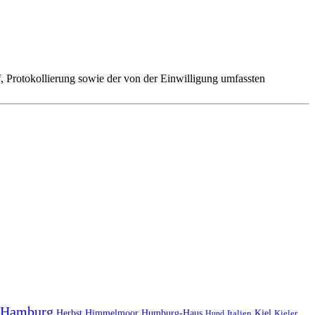
 Protokollierung sowie der von der Einwilligung umfassten
Hamburg
Herbst
Himmelmoor
Humburg-Haus
Kiel
Kieler
Hund
Italien