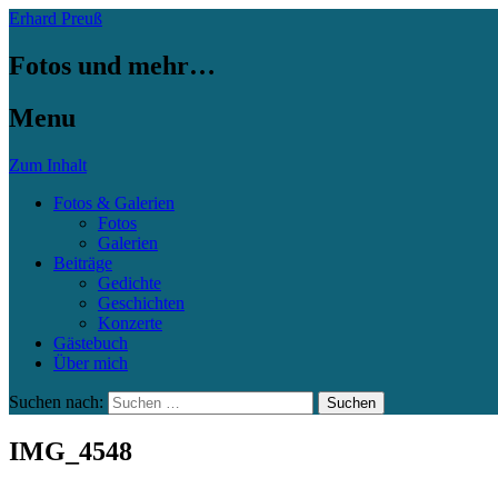
Erhard Preuß
Fotos und mehr…
Menu
Zum Inhalt
Fotos & Galerien
Fotos
Galerien
Beiträge
Gedichte
Geschichten
Konzerte
Gästebuch
Über mich
Suchen nach:
IMG_4548