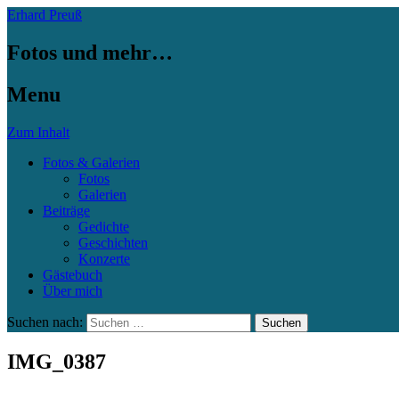
Erhard Preuß
Fotos und mehr…
Menu
Zum Inhalt
Fotos & Galerien
Fotos
Galerien
Beiträge
Gedichte
Geschichten
Konzerte
Gästebuch
Über mich
Suchen nach:
IMG_0387