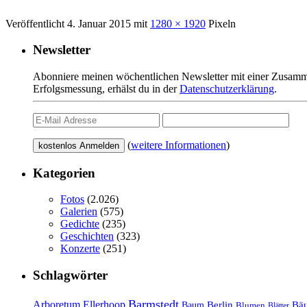
Veröffentlicht
4. Januar 2015
mit
1280 × 1920
Pixeln
Newsletter
Abonniere meinen wöchentlichen Newsletter mit einer Zusamme
Erfolgsmessung, erhälst du in der
Datenschutzerklärung
.
(
weitere Informationen
)
Kategorien
Fotos
(2.026)
Galerien
(575)
Gedichte
(235)
Geschichten
(323)
Konzerte
(251)
Schlagwörter
Barmstedt
Arboretum Ellerhoop
Berlin
Bä
Baum
Blumen
Blätter