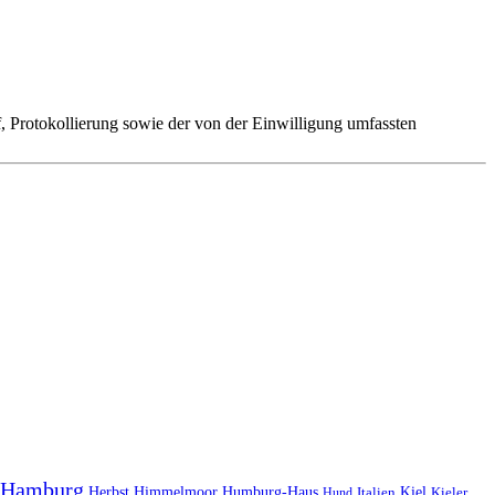
 Protokollierung sowie der von der Einwilligung umfassten
Hamburg
Herbst
Himmelmoor
Humburg-Haus
Kiel
Kieler
Hund
Italien