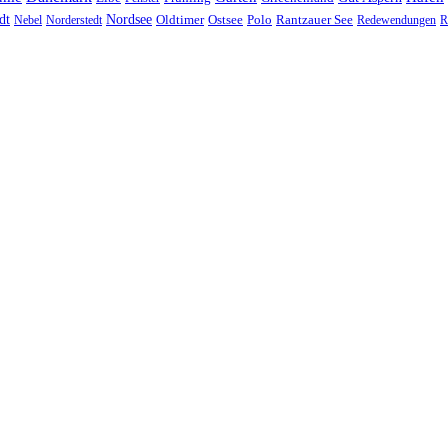
Nordsee
dt
Oldtimer
Ostsee
Nebel
Norderstedt
Polo
Rantzauer See
Redewendungen
R