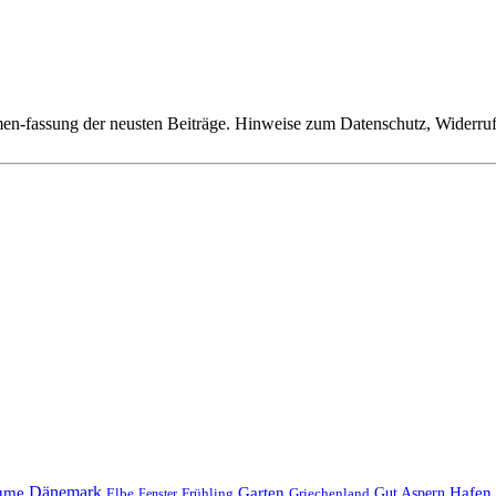
n-fassung der neusten Beiträge. Hinweise zum Datenschutz, Widerruf,
Dänemark
ume
Garten
Hafen
Elbe
Griechenland
Gut Aspern
Fenster
Frühling