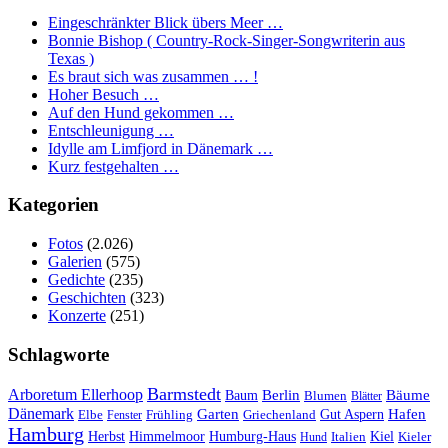
Eingeschränkter Blick übers Meer …
Bonnie Bishop ( Country-Rock-Singer-Songwriterin aus
Texas )
Es braut sich was zusammen … !
Hoher Besuch …
Auf den Hund gekommen …
Entschleunigung …
Idylle am Limfjord in Dänemark …
Kurz festgehalten …
Kategorien
Fotos
(2.026)
Galerien
(575)
Gedichte
(235)
Geschichten
(323)
Konzerte
(251)
Schlagworte
Barmstedt
Arboretum Ellerhoop
Berlin
Bäume
Baum
Blumen
Blätter
Dänemark
Garten
Hafen
Elbe
Griechenland
Gut Aspern
Fenster
Frühling
Hamburg
Herbst
Himmelmoor
Humburg-Haus
Kiel
Kieler
Hund
Italien