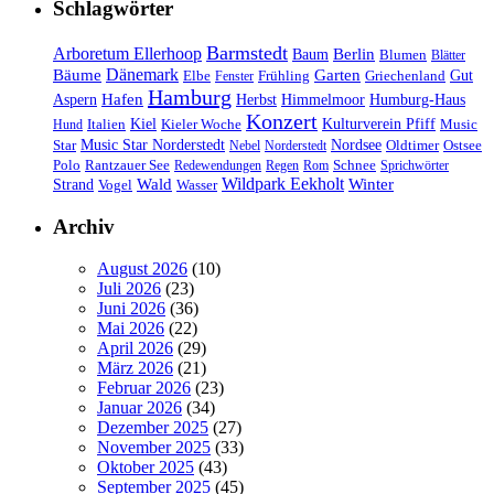
Schlagwörter
Barmstedt
Arboretum Ellerhoop
Berlin
Baum
Blumen
Blätter
Dänemark
Bäume
Garten
Elbe
Griechenland
Gut
Fenster
Frühling
Hamburg
Hafen
Herbst
Aspern
Himmelmoor
Humburg-Haus
Konzert
Kulturverein Pfiff
Kiel
Kieler Woche
Music
Hund
Italien
Nordsee
Star
Music Star Norderstedt
Oldtimer
Ostsee
Nebel
Norderstedt
Schnee
Polo
Rantzauer See
Redewendungen
Regen
Rom
Sprichwörter
Wildpark Eekholt
Wald
Winter
Strand
Vogel
Wasser
Archiv
August 2026
(10)
Juli 2026
(23)
Juni 2026
(36)
Mai 2026
(22)
April 2026
(29)
März 2026
(21)
Februar 2026
(23)
Januar 2026
(34)
Dezember 2025
(27)
November 2025
(33)
Oktober 2025
(43)
September 2025
(45)