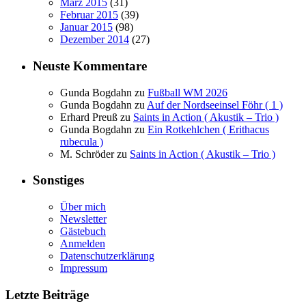
März 2015
(31)
Februar 2015
(39)
Januar 2015
(98)
Dezember 2014
(27)
Neuste Kommentare
Gunda Bogdahn
zu
Fußball WM 2026
Gunda Bogdahn
zu
Auf der Nordseeinsel Föhr ( 1 )
Erhard Preuß
zu
Saints in Action ( Akustik – Trio )
Gunda Bogdahn
zu
Ein Rotkehlchen ( Erithacus
rubecula )
M. Schröder
zu
Saints in Action ( Akustik – Trio )
Sonstiges
Über mich
Newsletter
Gästebuch
Anmelden
Datenschutzerklärung
Impressum
Letzte Beiträge