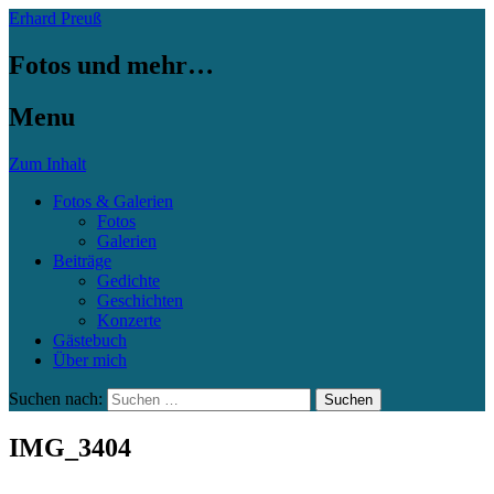
Erhard Preuß
Fotos und mehr…
Menu
Zum Inhalt
Fotos & Galerien
Fotos
Galerien
Beiträge
Gedichte
Geschichten
Konzerte
Gästebuch
Über mich
Suchen nach:
IMG_3404