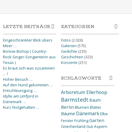
LETZTE BEITRÄGE
KATEGORIEN
Eingeschränkter Blick übers
Fotos
(2.026)
Meer …
Galerien
(575)
Bonnie Bishop ( Country-
Gedichte
(235)
Rock-Singer-Songwriterin aus
Geschichten
(323)
Texas )
Konzerte
(251)
Es braut sich was zusammen
… !
SCHLAGWORTE
Hoher Besuch …
Auf den Hund gekommen …
Entschleunigung …
Arboretum Ellerhoop
Idylle am Limfjord in
Barmstedt
Baum
Dänemark …
Berlin
Kurz festgehalten …
Blumen
Blätter
Dänemark
Bäume
Elbe
Garten
Fenster
Frühling
Griechenland
Gut Aspern