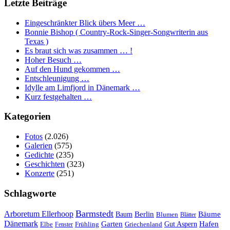
Letzte Beiträge
Eingeschränkter Blick übers Meer …
Bonnie Bishop ( Country-Rock-Singer-Songwriterin aus
Texas )
Es braut sich was zusammen … !
Hoher Besuch …
Auf den Hund gekommen …
Entschleunigung …
Idylle am Limfjord in Dänemark …
Kurz festgehalten …
Kategorien
Fotos
(2.026)
Galerien
(575)
Gedichte
(235)
Geschichten
(323)
Konzerte
(251)
Schlagworte
Barmstedt
Arboretum Ellerhoop
Berlin
Bäume
Baum
Blumen
Blätter
Dänemark
Garten
Hafen
Elbe
Griechenland
Gut Aspern
Fenster
Frühling