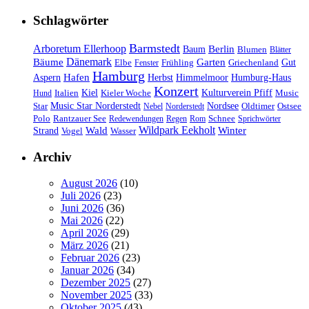
Schlagwörter
Barmstedt
Arboretum Ellerhoop
Berlin
Baum
Blumen
Blätter
Dänemark
Bäume
Garten
Elbe
Griechenland
Gut
Fenster
Frühling
Hamburg
Hafen
Herbst
Aspern
Himmelmoor
Humburg-Haus
Konzert
Kulturverein Pfiff
Kiel
Kieler Woche
Music
Hund
Italien
Nordsee
Star
Music Star Norderstedt
Oldtimer
Ostsee
Nebel
Norderstedt
Schnee
Polo
Rantzauer See
Redewendungen
Regen
Rom
Sprichwörter
Wildpark Eekholt
Wald
Winter
Strand
Vogel
Wasser
Archiv
August 2026
(10)
Juli 2026
(23)
Juni 2026
(36)
Mai 2026
(22)
April 2026
(29)
März 2026
(21)
Februar 2026
(23)
Januar 2026
(34)
Dezember 2025
(27)
November 2025
(33)
Oktober 2025
(43)