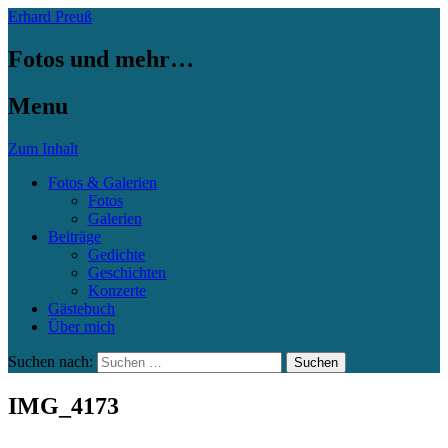
Erhard Preuß
Fotos und mehr…
Menu
Zum Inhalt
Fotos & Galerien
Fotos
Galerien
Beiträge
Gedichte
Geschichten
Konzerte
Gästebuch
Über mich
Suchen nach:
IMG_4173