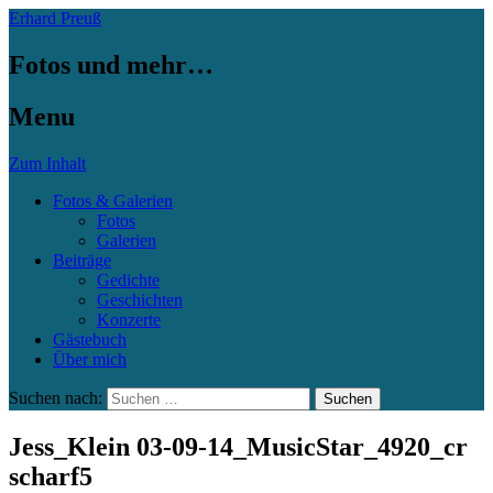
Erhard Preuß
Fotos und mehr…
Menu
Zum Inhalt
Fotos & Galerien
Fotos
Galerien
Beiträge
Gedichte
Geschichten
Konzerte
Gästebuch
Über mich
Suchen nach:
Jess_Klein 03-09-14_MusicStar_4920_cr
scharf5