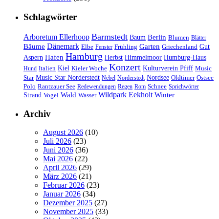
Schlagwörter
Barmstedt
Arboretum Ellerhoop
Berlin
Baum
Blumen
Blätter
Dänemark
Bäume
Garten
Elbe
Griechenland
Gut
Fenster
Frühling
Hamburg
Hafen
Herbst
Aspern
Himmelmoor
Humburg-Haus
Konzert
Kulturverein Pfiff
Kiel
Kieler Woche
Music
Hund
Italien
Nordsee
Star
Music Star Norderstedt
Oldtimer
Ostsee
Nebel
Norderstedt
Schnee
Polo
Rantzauer See
Redewendungen
Regen
Rom
Sprichwörter
Wildpark Eekholt
Wald
Winter
Strand
Vogel
Wasser
Archiv
August 2026
(10)
Juli 2026
(23)
Juni 2026
(36)
Mai 2026
(22)
April 2026
(29)
März 2026
(21)
Februar 2026
(23)
Januar 2026
(34)
Dezember 2025
(27)
November 2025
(33)