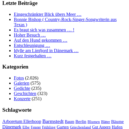
Letzte Beiträge
Eingeschränkter Blick übers Meer …
Bonnie Bishop ( Country-Rock-Singer-Songwriterin aus
Texas )
Es braut sich was zusammen … !
Hoher Besuch …
Auf den Hund gekommen …
Entschleunigung …
Idylle am Limfjord in Dänemark …
Kurz festgehalten …
Kategorien
Fotos
(2.026)
Galerien
(575)
Gedichte
(235)
Geschichten
(323)
Konzerte
(251)
Schlagworte
Barmstedt
Arboretum Ellerhoop
Berlin
Bäume
Baum
Blumen
Blätter
Dänemark
Garten
Hafen
Elbe
Griechenland
Gut Aspern
Fenster
Frühling