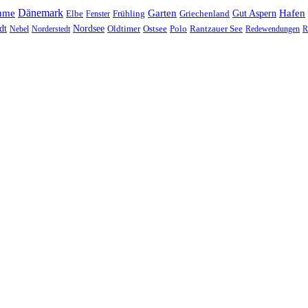
Dänemark
ume
Garten
Hafen
Elbe
Griechenland
Gut Aspern
Fenster
Frühling
Nordsee
dt
Oldtimer
Ostsee
Nebel
Norderstedt
Polo
Rantzauer See
Redewendungen
R