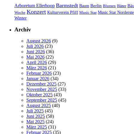
Barmstedt
Arboretum Ellerhoop
Berlin
Bä
Baum
Blumen
Blätter
Konzert
Kulturverein Pfiff
Woche
Music Star
Music Star Norderste
Winter
Archiv
August 2026
(9)
Juli 2026
(23)
Juni 2026
(36)
Mai 2026
(22)
April 2026
(29)
März 2026
(21)
Februar 2026
(23)
Januar 2026
(34)
Dezember 2025
(27)
November 2025
(33)
Oktober 2025
(43)
September 2025
(45)
August 2025
(40)
Juli 2025
(45)
Juni 2025
(58)
Mai 2025
(24)
März 2025
(31)
Februar 2025
(35)