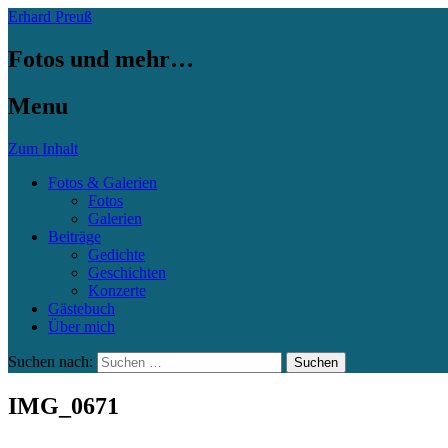
Erhard Preuß
Fotos und mehr…
Menu
Zum Inhalt
Fotos & Galerien
Fotos
Galerien
Beiträge
Gedichte
Geschichten
Konzerte
Gästebuch
Über mich
Suchen nach:
IMG_0671