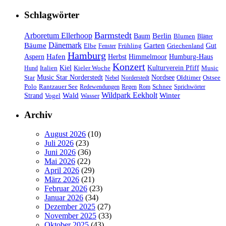
Schlagwörter
Barmstedt
Arboretum Ellerhoop
Berlin
Baum
Blumen
Blätter
Dänemark
Bäume
Garten
Elbe
Griechenland
Gut
Fenster
Frühling
Hamburg
Hafen
Herbst
Aspern
Himmelmoor
Humburg-Haus
Konzert
Kulturverein Pfiff
Kiel
Kieler Woche
Music
Hund
Italien
Nordsee
Star
Music Star Norderstedt
Oldtimer
Ostsee
Nebel
Norderstedt
Schnee
Polo
Rantzauer See
Redewendungen
Regen
Rom
Sprichwörter
Wildpark Eekholt
Wald
Winter
Strand
Vogel
Wasser
Archiv
August 2026
(10)
Juli 2026
(23)
Juni 2026
(36)
Mai 2026
(22)
April 2026
(29)
März 2026
(21)
Februar 2026
(23)
Januar 2026
(34)
Dezember 2025
(27)
November 2025
(33)
Oktober 2025
(43)