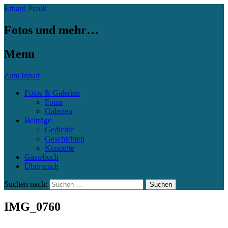
Erhard Preuß
Fotos und mehr…
Menu
Zum Inhalt
Fotos & Galerien
Fotos
Galerien
Beiträge
Gedichte
Geschichten
Konzerte
Gästebuch
Über mich
Suchen nach:
IMG_0760