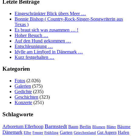
Letzte Beiträge
Eingeschränkter Blick übers Meer …
Bonnie Bishop ( Country-Rock-Singer-Songwriterin aus
Texas )
Es braut sich was zusammen … !
Hoher Besuch …
Auf den Hund gekommen …
Entschleunigung …
Idylle am Limfjord in Dänemark …
Kurz festgehalten …
Kategorien
Fotos
(2.026)
Galerien
(575)
Gedichte
(235)
Geschichten
(323)
Konzerte
(251)
Schlagworte
Barmstedt
Arboretum Ellerhoop
Berlin
Bäume
Baum
Blumen
Blätter
Dänemark
Garten
Hafen
Elbe
Griechenland
Gut Aspern
Fenster
Frühling