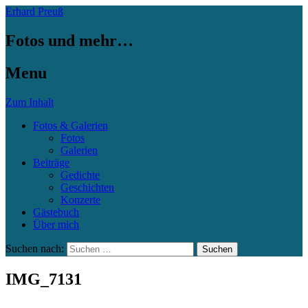
Erhard Preuß
Fotos und mehr…
Menu
Zum Inhalt
Fotos & Galerien
Fotos
Galerien
Beiträge
Gedichte
Geschichten
Konzerte
Gästebuch
Über mich
Suchen nach:
IMG_7131