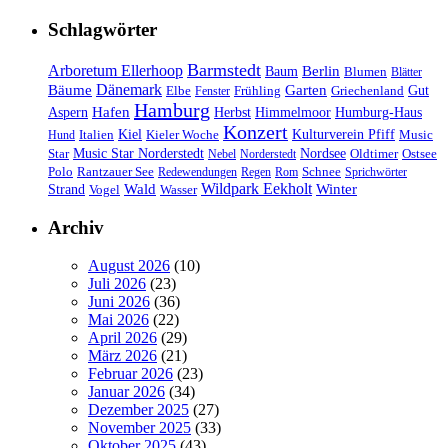
Schlagwörter
Barmstedt
Arboretum Ellerhoop
Berlin
Baum
Blumen
Blätter
Dänemark
Bäume
Garten
Elbe
Griechenland
Gut
Fenster
Frühling
Hamburg
Hafen
Herbst
Aspern
Himmelmoor
Humburg-Haus
Konzert
Kulturverein Pfiff
Kiel
Kieler Woche
Music
Hund
Italien
Nordsee
Star
Music Star Norderstedt
Oldtimer
Ostsee
Nebel
Norderstedt
Schnee
Polo
Rantzauer See
Redewendungen
Regen
Rom
Sprichwörter
Wildpark Eekholt
Wald
Winter
Strand
Vogel
Wasser
Archiv
August 2026
(10)
Juli 2026
(23)
Juni 2026
(36)
Mai 2026
(22)
April 2026
(29)
März 2026
(21)
Februar 2026
(23)
Januar 2026
(34)
Dezember 2025
(27)
November 2025
(33)
Oktober 2025
(43)