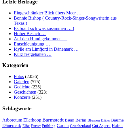
Letzte Beiträge
Eingeschränkter Blick übers Meer …
Bonnie Bishop ( Country-Rock-Singer-Songwriterin aus
Texas )
Es braut sich was zusammen … !
Hoher Besuch …
Auf den Hund gekommen …
Entschleunigung …
Idylle am Limfjord in Dänemark …
Kurz festgehalten …
Kategorien
Fotos
(2.026)
Galerien
(575)
Gedichte
(235)
Geschichten
(323)
Konzerte
(251)
Schlagworte
Barmstedt
Arboretum Ellerhoop
Berlin
Bäume
Baum
Blumen
Blätter
Dänemark
Garten
Hafen
Elbe
Griechenland
Gut Aspern
Fenster
Frühling