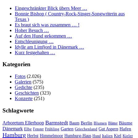
Eingeschränkter Blick übers Meer …
Bonnie Bishop ( Country-Rock-Singer-Songwriterin aus
Texas )
Es braut sich was zusammen … !
Hoher Besuch …
Auf den Hund gekommen …
Entschleunigung …
Idylle am Limfjord in Dänemark …
Kurz festgehalten …
Kategorien
Fotos
(2.026)
Galerien
(575)
Gedichte
(235)
Geschichten
(323)
Konzerte
(251)
Schlagworte
Barmstedt
Arboretum Ellerhoop
Berlin
Bäume
Baum
Blumen
Blätter
Dänemark
Garten
Hafen
Elbe
Griechenland
Gut Aspern
Fenster
Frühling
Hamburg
Herbst
Himmelmoor
Humburg-Haus
Kiel
Kieler
Hund
Italien