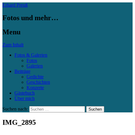
Erhard Preuß
Fotos und mehr…
Menu
Zum Inhalt
Fotos & Galerien
Fotos
Galerien
Beiträge
Gedichte
Geschichten
Konzerte
Gästebuch
Über mich
Suchen nach:
IMG_2895