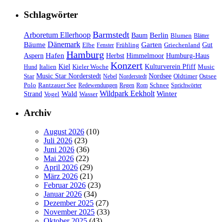
Schlagwörter
Barmstedt
Arboretum Ellerhoop
Berlin
Baum
Blumen
Blätter
Dänemark
Bäume
Garten
Elbe
Griechenland
Gut
Fenster
Frühling
Hamburg
Hafen
Herbst
Aspern
Himmelmoor
Humburg-Haus
Konzert
Kulturverein Pfiff
Kiel
Kieler Woche
Music
Hund
Italien
Nordsee
Star
Music Star Norderstedt
Oldtimer
Ostsee
Nebel
Norderstedt
Schnee
Polo
Rantzauer See
Redewendungen
Regen
Rom
Sprichwörter
Wildpark Eekholt
Wald
Winter
Strand
Vogel
Wasser
Archiv
August 2026
(10)
Juli 2026
(23)
Juni 2026
(36)
Mai 2026
(22)
April 2026
(29)
März 2026
(21)
Februar 2026
(23)
Januar 2026
(34)
Dezember 2025
(27)
November 2025
(33)
Oktober 2025
(43)