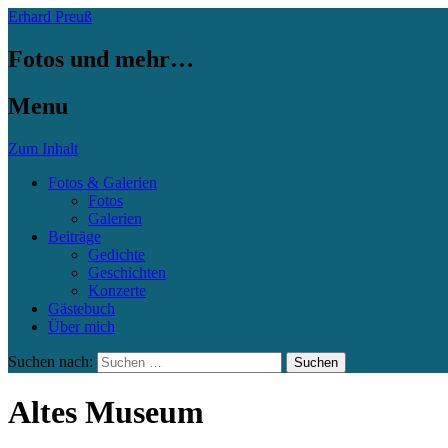
Erhard Preuß
Fotos und mehr…
Menu
Zum Inhalt
Fotos & Galerien
Fotos
Galerien
Beiträge
Gedichte
Geschichten
Konzerte
Gästebuch
Über mich
Suchen nach:
Altes Museum