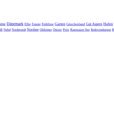
Dänemark
ume
Garten
Hafen
Elbe
Griechenland
Gut Aspern
Fenster
Frühling
Nordsee
dt
Oldtimer
Ostsee
Nebel
Norderstedt
Polo
Rantzauer See
Redewendungen
R