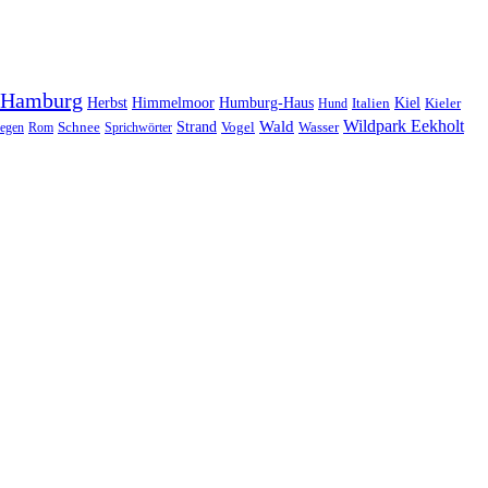
Hamburg
Herbst
Himmelmoor
Humburg-Haus
Kiel
Kieler
Hund
Italien
Wildpark Eekholt
Wald
Schnee
Strand
egen
Rom
Sprichwörter
Vogel
Wasser