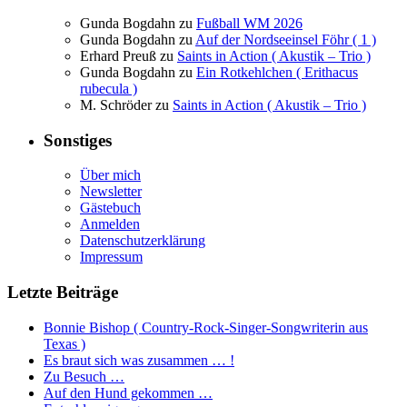
Gunda Bogdahn
zu
Fußball WM 2026
Gunda Bogdahn
zu
Auf der Nordseeinsel Föhr ( 1 )
Erhard Preuß
zu
Saints in Action ( Akustik – Trio )
Gunda Bogdahn
zu
Ein Rotkehlchen ( Erithacus
rubecula )
M. Schröder
zu
Saints in Action ( Akustik – Trio )
Sonstiges
Über mich
Newsletter
Gästebuch
Anmelden
Datenschutzerklärung
Impressum
Letzte Beiträge
Bonnie Bishop ( Country-Rock-Singer-Songwriterin aus
Texas )
Es braut sich was zusammen … !
Zu Besuch …
Auf den Hund gekommen …