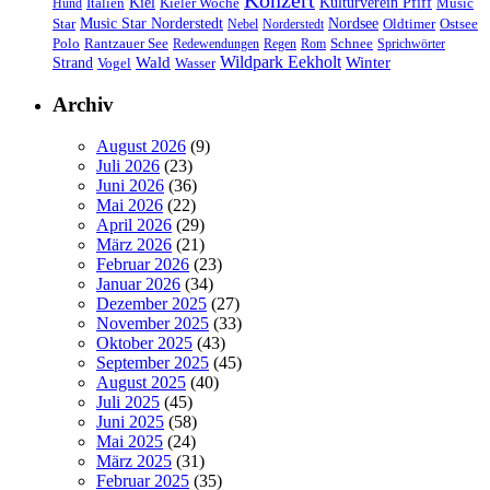
Konzert
Kulturverein Pfiff
Kiel
Kieler Woche
Music
Hund
Italien
Nordsee
Star
Music Star Norderstedt
Oldtimer
Ostsee
Nebel
Norderstedt
Schnee
Polo
Rantzauer See
Redewendungen
Regen
Rom
Sprichwörter
Wildpark Eekholt
Wald
Winter
Strand
Vogel
Wasser
Archiv
August 2026
(9)
Juli 2026
(23)
Juni 2026
(36)
Mai 2026
(22)
April 2026
(29)
März 2026
(21)
Februar 2026
(23)
Januar 2026
(34)
Dezember 2025
(27)
November 2025
(33)
Oktober 2025
(43)
September 2025
(45)
August 2025
(40)
Juli 2025
(45)
Juni 2025
(58)
Mai 2025
(24)
März 2025
(31)
Februar 2025
(35)