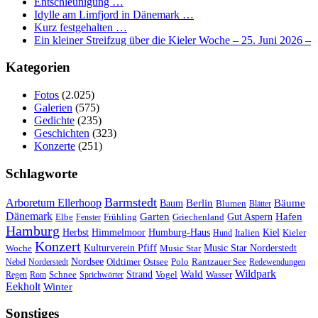
Entschleunigung …
Idylle am Limfjord in Dänemark …
Kurz festgehalten …
Ein kleiner Streifzug über die Kieler Woche – 25. Juni 2026 –
Kategorien
Fotos
(2.025)
Galerien
(575)
Gedichte
(235)
Geschichten
(323)
Konzerte
(251)
Schlagworte
Barmstedt
Arboretum Ellerhoop
Berlin
Bäume
Baum
Blumen
Blätter
Dänemark
Garten
Hafen
Elbe
Griechenland
Gut Aspern
Fenster
Frühling
Hamburg
Herbst
Himmelmoor
Humburg-Haus
Kiel
Kieler
Hund
Italien
Konzert
Kulturverein Pfiff
Woche
Music Star
Music Star Norderstedt
Nordsee
Oldtimer
Ostsee
Nebel
Norderstedt
Polo
Rantzauer See
Redewendungen
Wildpark
Wald
Schnee
Strand
Regen
Rom
Sprichwörter
Vogel
Wasser
Eekholt
Winter
Sonstiges