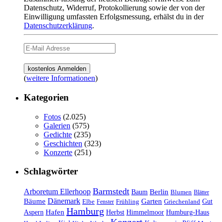
Datenschutz, Widerruf, Protokollierung sowie der von der
Einwilligung umfassten Erfolgsmessung, erhälst du in der
Datenschutzerklärung
.
(
weitere Informationen
)
Kategorien
Fotos
(2.025)
Galerien
(575)
Gedichte
(235)
Geschichten
(323)
Konzerte
(251)
Schlagwörter
Barmstedt
Arboretum Ellerhoop
Berlin
Baum
Blumen
Blätter
Dänemark
Bäume
Garten
Elbe
Griechenland
Gut
Fenster
Frühling
Hamburg
Hafen
Herbst
Aspern
Himmelmoor
Humburg-Haus