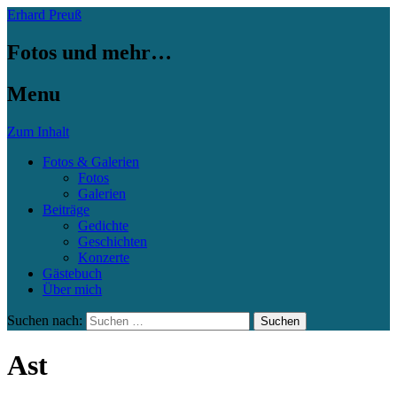
Erhard Preuß
Fotos und mehr…
Menu
Zum Inhalt
Fotos & Galerien
Fotos
Galerien
Beiträge
Gedichte
Geschichten
Konzerte
Gästebuch
Über mich
Suchen nach:
Ast