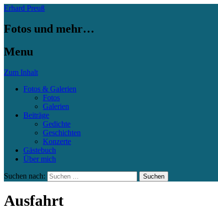
Erhard Preuß
Fotos und mehr…
Menu
Zum Inhalt
Fotos & Galerien
Fotos
Galerien
Beiträge
Gedichte
Geschichten
Konzerte
Gästebuch
Über mich
Suchen nach:
Ausfahrt