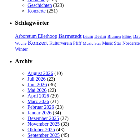
Geschichten
(323)
Konzerte
(251)
Schlagwörter
Barmstedt
Arboretum Ellerhoop
Berlin
Bä
Baum
Blumen
Blätter
Konzert
Kulturverein Pfiff
Woche
Music Star
Music Star Norderste
Winter
Archiv
August 2026
(10)
Juli 2026
(23)
Juni 2026
(36)
Mai 2026
(22)
April 2026
(29)
März 2026
(21)
Februar 2026
(23)
Januar 2026
(34)
Dezember 2025
(27)
November 2025
(33)
Oktober 2025
(43)
September 2025
(45)