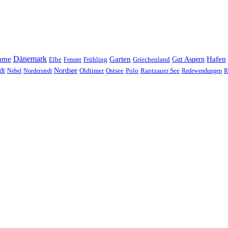
Dänemark
ume
Garten
Hafen
Elbe
Griechenland
Gut Aspern
Fenster
Frühling
Nordsee
dt
Oldtimer
Ostsee
Nebel
Norderstedt
Polo
Rantzauer See
Redewendungen
R