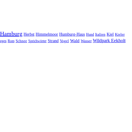
Hamburg
Herbst
Himmelmoor
Humburg-Haus
Kiel
Kieler
Hund
Italien
Wildpark Eekholt
Wald
Schnee
Strand
egen
Rom
Sprichwörter
Vogel
Wasser