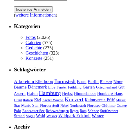
(
weitere Informationen
)
Kategorien
Fotos
(2.026)
Galerien
(575)
Gedichte
(235)
Geschichten
(323)
Konzerte
(251)
Schlagwörter
Barmstedt
Arboretum Ellerhoop
Berlin
Baum
Blumen
Blätter
Dänemark
Bäume
Garten
Elbe
Griechenland
Gut
Fenster
Frühling
Hamburg
Hafen
Herbst
Aspern
Himmelmoor
Humburg-Haus
Konzert
Kulturverein Pfiff
Kiel
Kieler Woche
Music
Hund
Italien
Nordsee
Star
Music Star Norderstedt
Oldtimer
Ostsee
Nebel
Norderstedt
Schnee
Polo
Rantzauer See
Redewendungen
Regen
Rom
Sprichwörter
Wildpark Eekholt
Wald
Winter
Strand
Vogel
Wasser
Archiv