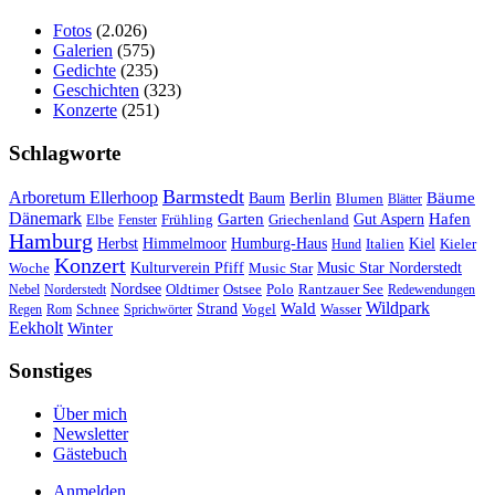
Fotos
(2.026)
Galerien
(575)
Gedichte
(235)
Geschichten
(323)
Konzerte
(251)
Schlagworte
Barmstedt
Arboretum Ellerhoop
Berlin
Bäume
Baum
Blumen
Blätter
Dänemark
Garten
Hafen
Elbe
Griechenland
Gut Aspern
Fenster
Frühling
Hamburg
Herbst
Himmelmoor
Humburg-Haus
Kiel
Kieler
Hund
Italien
Konzert
Kulturverein Pfiff
Woche
Music Star
Music Star Norderstedt
Nordsee
Oldtimer
Ostsee
Nebel
Norderstedt
Polo
Rantzauer See
Redewendungen
Wildpark
Wald
Schnee
Strand
Regen
Rom
Sprichwörter
Vogel
Wasser
Eekholt
Winter
Sonstiges
Über mich
Newsletter
Gästebuch
Anmelden