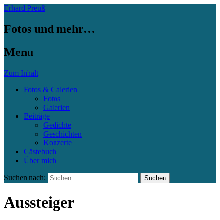
Erhard Preuß
Fotos und mehr…
Menu
Zum Inhalt
Fotos & Galerien
Fotos
Galerien
Beiträge
Gedichte
Geschichten
Konzerte
Gästebuch
Über mich
Suchen nach:
Aussteiger