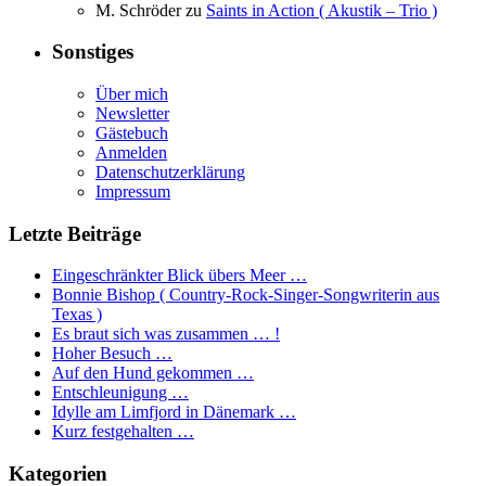
M. Schröder
zu
Saints in Action ( Akustik – Trio )
Sonstiges
Über mich
Newsletter
Gästebuch
Anmelden
Datenschutzerklärung
Impressum
Letzte Beiträge
Eingeschränkter Blick übers Meer …
Bonnie Bishop ( Country-Rock-Singer-Songwriterin aus
Texas )
Es braut sich was zusammen … !
Hoher Besuch …
Auf den Hund gekommen …
Entschleunigung …
Idylle am Limfjord in Dänemark …
Kurz festgehalten …
Kategorien