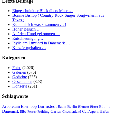
Letzte Beiträge
Eingeschränkter Blick übers Meer …
Bonnie Bishop ( Country-Rock-Singer-Songwriterin aus
Texas )
Es braut sich was zusammen … !
Hoher Besuch …
Auf den Hund gekommen …
Entschleunigung …
Idylle am Limfjord in Dänemark …
Kurz festgehalten …
Kategorien
Fotos
(2.026)
Galerien
(575)
Gedichte
(235)
Geschichten
(323)
Konzerte
(251)
Schlagworte
Barmstedt
Arboretum Ellerhoop
Berlin
Bäume
Baum
Blumen
Blätter
Dänemark
Garten
Hafen
Elbe
Griechenland
Gut Aspern
Fenster
Frühling