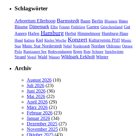
Schlagwörter
Barmstedt
Arboretum Ellerhoop
Berlin
Baum
Blumen
Blätter
Dänemark
Bäume
Garten
Elbe
Griechenland
Gut
Fenster
Frühling
Hamburg
Hafen
Herbst
Aspern
Himmelmoor
Humburg-Haus
Konzert
Kulturverein Pfiff
Kiel
Kieler Woche
Music
Hund
Italien
Nordsee
Star
Music Star Norderstedt
Oldtimer
Ostsee
Nebel
Norderstedt
Schnee
Polo
Rantzauer See
Redewendungen
Regen
Rom
Sprichwörter
Wildpark Eekholt
Wald
Winter
Strand
Vogel
Wasser
Archiv
August 2026
(10)
Juli 2026
(23)
Juni 2026
(36)
Mai 2026
(22)
April 2026
(29)
März 2026
(21)
Februar 2026
(23)
Januar 2026
(34)
Dezember 2025
(27)
November 2025
(33)
Oktober 2025
(43)