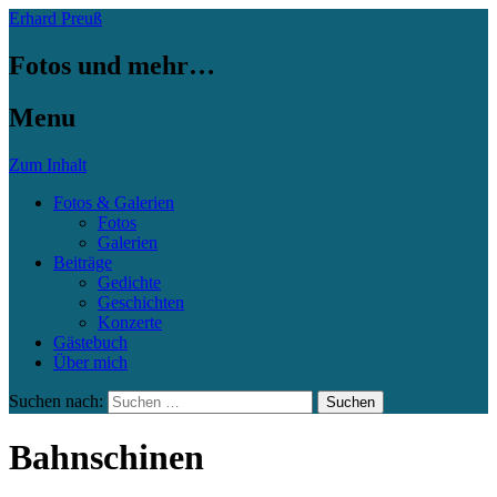
Erhard Preuß
Fotos und mehr…
Menu
Zum Inhalt
Fotos & Galerien
Fotos
Galerien
Beiträge
Gedichte
Geschichten
Konzerte
Gästebuch
Über mich
Suchen nach:
Bahnschinen