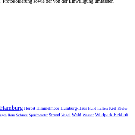
 Protokollierung sowie der von der Einwilligung umfassten
Hamburg
Herbst
Himmelmoor
Humburg-Haus
Kiel
Kieler
Hund
Italien
Wildpark Eekholt
Wald
Schnee
Strand
egen
Rom
Sprichwörter
Vogel
Wasser