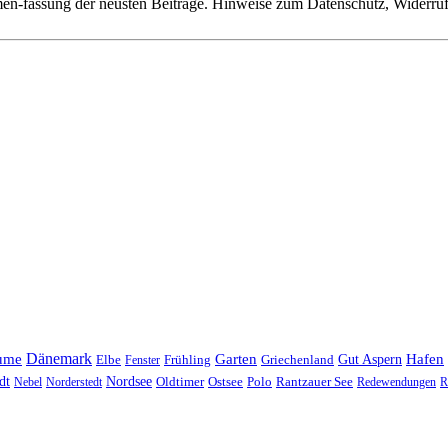
n-fassung der neusten Beiträge. Hinweise zum Datenschutz, Widerruf,
Dänemark
ume
Garten
Hafen
Elbe
Griechenland
Gut Aspern
Fenster
Frühling
Nordsee
dt
Oldtimer
Ostsee
Nebel
Norderstedt
Polo
Rantzauer See
Redewendungen
R