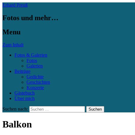
Erhard Preuß
Fotos und mehr…
Menu
Zum Inhalt
Fotos & Galerien
Fotos
Galerien
Beiträge
Gedichte
Geschichten
Konzerte
Gästebuch
Über mich
Suchen nach:
Balkon