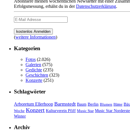
Abonniere meinen wöchentlichen Newsletter mit einer Zusamme
Erfolgsmessung, erhälst du in der
Datenschutzerklärung
.
(
weitere Informationen
)
Kategorien
Fotos
(2.026)
Galerien
(575)
Gedichte
(235)
Geschichten
(323)
Konzerte
(251)
Schlagwörter
Barmstedt
Arboretum Ellerhoop
Berlin
Bä
Baum
Blumen
Blätter
Konzert
Kulturverein Pfiff
Woche
Music Star
Music Star Norderste
Winter
Archiv