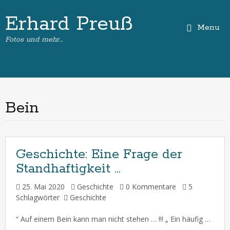
Erhard Preuß
Menu
Fotos und mehr…
Bein
Geschichte:
Eine Frage der
Standhaftigkeit …
25. Mai 2020
Geschichte
0 Kommentare
5
Schlagwörter
Geschichte
“ Auf einem Bein kann man nicht stehen … !!! „ Ein häufig gehörter Spruch, den Menschen sich haben einfallen lassen, um noch mindestens einen zweiten Schnaps in geselliger Runde trinken zu können. Wer kennt das nicht … Dazu folgende neue Erkenntnisse aus der Vogelwelt: Die Amsel gehört ja bekannterweise zur Vogelfamilie der Drosseln, sie […]