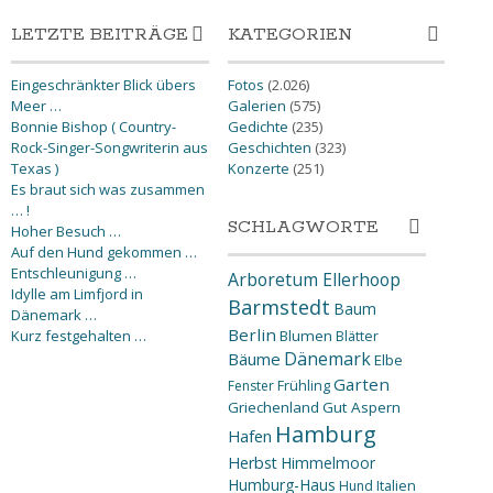
LETZTE BEITRÄGE
KATEGORIEN
Eingeschränkter Blick übers
Fotos
(2.026)
Meer …
Galerien
(575)
Bonnie Bishop ( Country-
Gedichte
(235)
Rock-Singer-Songwriterin aus
Geschichten
(323)
Texas )
Konzerte
(251)
Es braut sich was zusammen
… !
SCHLAGWORTE
Hoher Besuch …
Auf den Hund gekommen …
Entschleunigung …
Arboretum Ellerhoop
Idylle am Limfjord in
Barmstedt
Baum
Dänemark …
Berlin
Kurz festgehalten …
Blumen
Blätter
Dänemark
Bäume
Elbe
Garten
Fenster
Frühling
Griechenland
Gut Aspern
Hamburg
Hafen
Herbst
Himmelmoor
Humburg-Haus
Hund
Italien