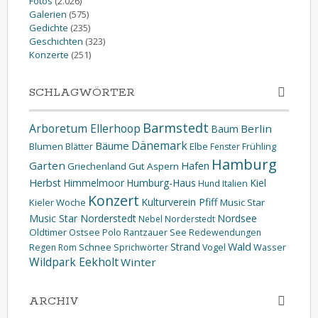
Fotos
(2.026)
Galerien
(575)
Gedichte
(235)
Geschichten
(323)
Konzerte
(251)
SCHLAGWÖRTER
Barmstedt
Arboretum Ellerhoop
Berlin
Baum
Dänemark
Bäume
Blumen
Elbe
Blätter
Fenster
Frühling
Hamburg
Garten
Hafen
Griechenland
Gut Aspern
Herbst
Himmelmoor
Humburg-Haus
Kiel
Hund
Italien
Konzert
Kulturverein Pfiff
Kieler Woche
Music Star
Music Star Norderstedt
Nordsee
Nebel
Norderstedt
Oldtimer
Ostsee
Polo
Rantzauer See
Redewendungen
Wald
Strand
Schnee
Wasser
Regen
Rom
Sprichwörter
Vogel
Wildpark Eekholt
Winter
ARCHIV