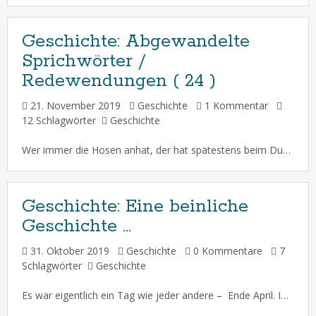
Geschichte:
Abgewandelte
Sprichwörter /
Redewendungen ( 24 )
21. November 2019
Geschichte
1 Kommentar
12 Schlagwörter
Geschichte
Wer immer die Hosen anhat, der hat spätestens beim Duschen ein Problem … Über den Gartenzaun zu sprechen ist auf jeden Fall einfacher, als die Mauer des Schweigens zu durchbrechen ! Wer immer anderen nach dem Mund redet, sollte lieber keine große Lippe riskieren … Meistens kommt das Übel von einem Täter […]
Geschichte:
Eine beinliche
Geschichte …
31. Oktober 2019
Geschichte
0 Kommentare
7
Schlagwörter
Geschichte
Es war eigentlich ein Tag wie jeder andere – Ende April. Im Grunde begann alles damit, dass er mit dem linken Bein zuerst und dazu auch noch verspätet aufgestanden war … Daher beschloss er, sich lieber an diesem Tag kein Bein mehr auszureißen und auch sonst nichts weiter auf die Beine zu stellen. Er wollte […]