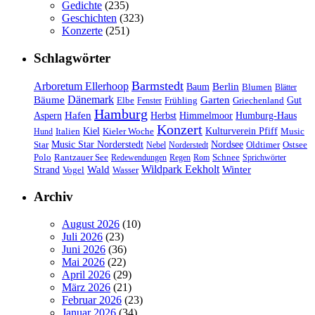
Gedichte
(235)
Geschichten
(323)
Konzerte
(251)
Schlagwörter
Barmstedt
Arboretum Ellerhoop
Berlin
Baum
Blumen
Blätter
Dänemark
Bäume
Garten
Elbe
Griechenland
Gut
Fenster
Frühling
Hamburg
Hafen
Herbst
Aspern
Himmelmoor
Humburg-Haus
Konzert
Kulturverein Pfiff
Kiel
Kieler Woche
Music
Hund
Italien
Nordsee
Star
Music Star Norderstedt
Oldtimer
Ostsee
Nebel
Norderstedt
Schnee
Polo
Rantzauer See
Redewendungen
Regen
Rom
Sprichwörter
Wildpark Eekholt
Wald
Winter
Strand
Vogel
Wasser
Archiv
August 2026
(10)
Juli 2026
(23)
Juni 2026
(36)
Mai 2026
(22)
April 2026
(29)
März 2026
(21)
Februar 2026
(23)
Januar 2026
(34)