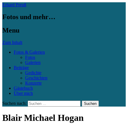
Erhard Preuß
Fotos und mehr…
Menu
Zum Inhalt
Fotos & Galerien
Fotos
Galerien
Beiträge
Gedichte
Geschichten
Konzerte
Gästebuch
Über mich
Suchen nach:
Blair Michael Hogan