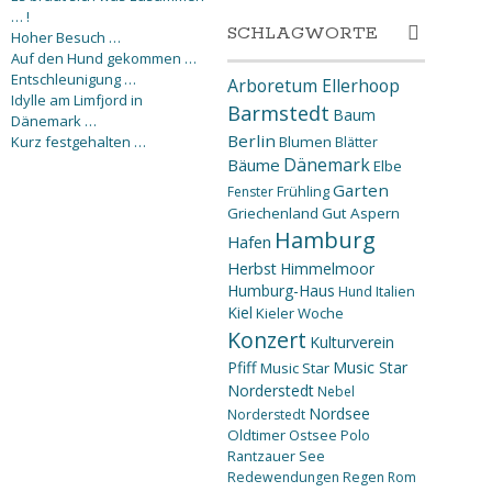
… !
SCHLAGWORTE
Hoher Besuch …
Auf den Hund gekommen …
Entschleunigung …
Arboretum Ellerhoop
Idylle am Limfjord in
Barmstedt
Baum
Dänemark …
Berlin
Kurz festgehalten …
Blumen
Blätter
Dänemark
Bäume
Elbe
Garten
Fenster
Frühling
Griechenland
Gut Aspern
Hamburg
Hafen
Herbst
Himmelmoor
Humburg-Haus
Hund
Italien
Kiel
Kieler Woche
Konzert
Kulturverein
Pfiff
Music Star
Music Star
Norderstedt
Nebel
Nordsee
Norderstedt
Oldtimer
Ostsee
Polo
Rantzauer See
Redewendungen
Regen
Rom