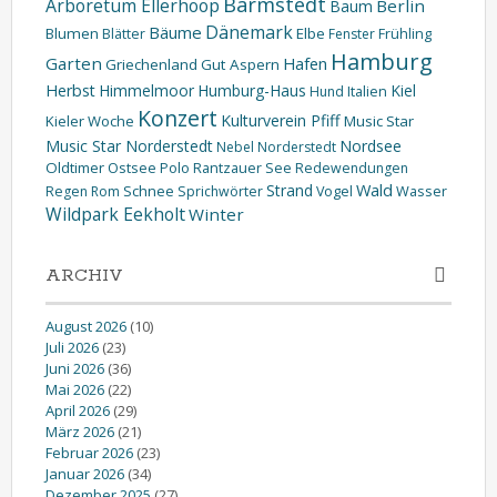
Barmstedt
Arboretum Ellerhoop
Berlin
Baum
Dänemark
Bäume
Blumen
Elbe
Blätter
Fenster
Frühling
Hamburg
Garten
Hafen
Griechenland
Gut Aspern
Herbst
Himmelmoor
Humburg-Haus
Kiel
Hund
Italien
Konzert
Kulturverein Pfiff
Kieler Woche
Music Star
Music Star Norderstedt
Nordsee
Nebel
Norderstedt
Oldtimer
Ostsee
Polo
Rantzauer See
Redewendungen
Wald
Strand
Schnee
Wasser
Regen
Rom
Sprichwörter
Vogel
Wildpark Eekholt
Winter
ARCHIV
August 2026
(10)
Juli 2026
(23)
Juni 2026
(36)
Mai 2026
(22)
April 2026
(29)
März 2026
(21)
Februar 2026
(23)
Januar 2026
(34)
Dezember 2025
(27)