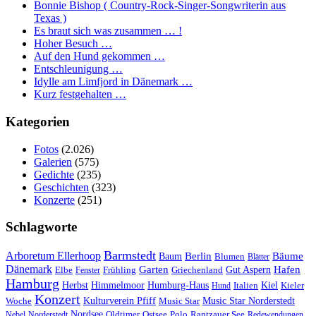
Bonnie Bishop ( Country-Rock-Singer-Songwriterin aus
Texas )
Es braut sich was zusammen … !
Hoher Besuch …
Auf den Hund gekommen …
Entschleunigung …
Idylle am Limfjord in Dänemark …
Kurz festgehalten …
Kategorien
Fotos
(2.026)
Galerien
(575)
Gedichte
(235)
Geschichten
(323)
Konzerte
(251)
Schlagworte
Barmstedt
Arboretum Ellerhoop
Berlin
Bäume
Baum
Blumen
Blätter
Dänemark
Garten
Hafen
Elbe
Griechenland
Gut Aspern
Fenster
Frühling
Hamburg
Herbst
Himmelmoor
Humburg-Haus
Kiel
Kieler
Hund
Italien
Konzert
Kulturverein Pfiff
Woche
Music Star
Music Star Norderstedt
Nordsee
Oldtimer
Ostsee
Nebel
Norderstedt
Polo
Rantzauer See
Redewendungen