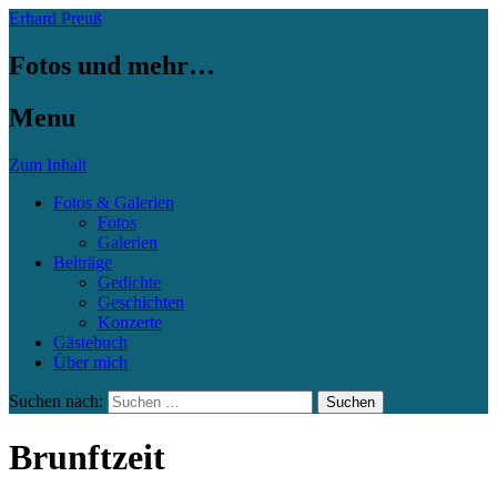
Erhard Preuß
Fotos und mehr…
Menu
Zum Inhalt
Fotos & Galerien
Fotos
Galerien
Beiträge
Gedichte
Geschichten
Konzerte
Gästebuch
Über mich
Suchen nach:
Brunftzeit