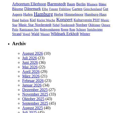
Barmstedt
Arboretum Ellerhoop
Berlin
Baum
Blumen
Blätter
Dänemark
Bäume
Garten
Elbe
Griechenland
Gut
Fenster
Frühling
Hamburg
Hafen
Herbst
Aspern
Himmelmoor
Humburg-Haus
Konzert
Kulturverein Pfiff
Kiel
Kieler Woche
Music
Hund
Italien
Nordsee
Star
Music Star Norderstedt
Oldtimer
Ostsee
Nebel
Norderstedt
Schnee
Polo
Rantzauer See
Redewendungen
Regen
Rom
Sprichwörter
Wildpark Eekholt
Wald
Winter
Strand
Vogel
Wasser
Archiv
August 2026
(10)
Juli 2026
(23)
Juni 2026
(36)
Mai 2026
(22)
April 2026
(29)
März 2026
(21)
Februar 2026
(23)
Januar 2026
(34)
Dezember 2025
(27)
November 2025
(33)
Oktober 2025
(43)
September 2025
(45)
August 2025
(40)
Juli 2025
(45)