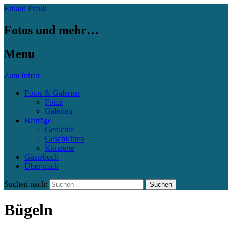
Erhard Preuß
Fotos und mehr…
Menu
Zum Inhalt
Fotos & Galerien
Fotos
Galerien
Beiträge
Gedichte
Geschichten
Konzerte
Gästebuch
Über mich
Suchen nach:
Bügeln