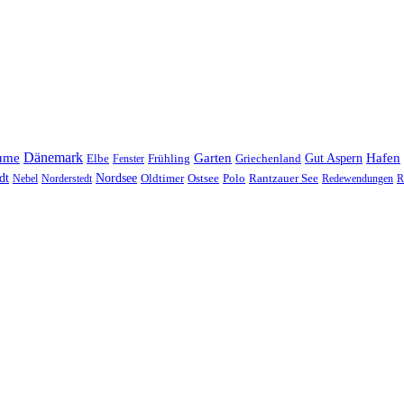
Dänemark
ume
Garten
Hafen
Elbe
Griechenland
Gut Aspern
Fenster
Frühling
Nordsee
dt
Oldtimer
Ostsee
Nebel
Norderstedt
Polo
Rantzauer See
Redewendungen
R