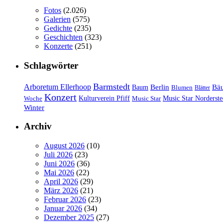
Fotos
(2.026)
Galerien
(575)
Gedichte
(235)
Geschichten
(323)
Konzerte
(251)
Schlagwörter
Barmstedt
Arboretum Ellerhoop
Berlin
Bä
Baum
Blumen
Blätter
Konzert
Kulturverein Pfiff
Woche
Music Star
Music Star Norderste
Winter
Archiv
August 2026
(10)
Juli 2026
(23)
Juni 2026
(36)
Mai 2026
(22)
April 2026
(29)
März 2026
(21)
Februar 2026
(23)
Januar 2026
(34)
Dezember 2025
(27)