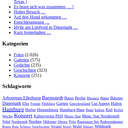
Texas )
Es braut sich was zusammen … !
Hoher Besuch …
Auf den Hund gekommen …
Entschleunigung …
Idylle am Limfjord in Dänemark …
Kurz festgehalten …
Kategorien
Fotos
(2.026)
Galerien
(575)
Gedichte
(235)
Geschichten
(323)
Konzerte
(251)
Schlagworte
Barmstedt
Arboretum Ellerhoop
Berlin
Bäume
Baum
Blumen
Blätter
Dänemark
Garten
Hafen
Elbe
Griechenland
Gut Aspern
Fenster
Frühling
Hamburg
Herbst
Himmelmoor
Humburg-Haus
Kiel
Kieler
Hund
Italien
Konzert
Kulturverein Pfiff
Woche
Music Star
Music Star Norderstedt
Nordsee
Oldtimer
Ostsee
Nebel
Norderstedt
Polo
Rantzauer See
Redewendungen
Wildpark
Wald
Schnee
Strand
Regen
Rom
Sprichwörter
Vogel
Wasser