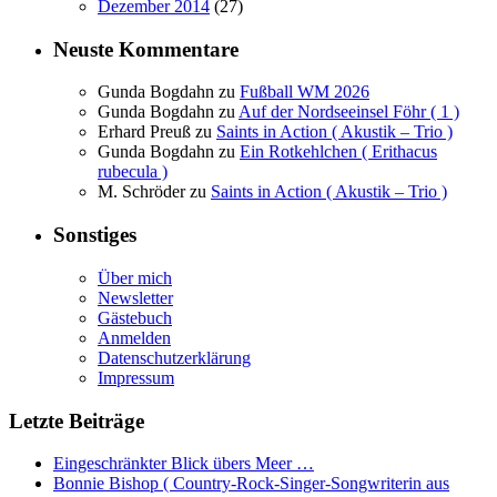
Dezember 2014
(27)
Neuste Kommentare
Gunda Bogdahn
zu
Fußball WM 2026
Gunda Bogdahn
zu
Auf der Nordseeinsel Föhr ( 1 )
Erhard Preuß
zu
Saints in Action ( Akustik – Trio )
Gunda Bogdahn
zu
Ein Rotkehlchen ( Erithacus
rubecula )
M. Schröder
zu
Saints in Action ( Akustik – Trio )
Sonstiges
Über mich
Newsletter
Gästebuch
Anmelden
Datenschutzerklärung
Impressum
Letzte Beiträge
Eingeschränkter Blick übers Meer …
Bonnie Bishop ( Country-Rock-Singer-Songwriterin aus