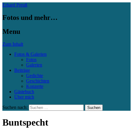
Erhard Preuß
Fotos und mehr…
Menu
Zum Inhalt
Fotos & Galerien
Fotos
Galerien
Beiträge
Gedichte
Geschichten
Konzerte
Gästebuch
Über mich
Suchen nach:
Buntspecht