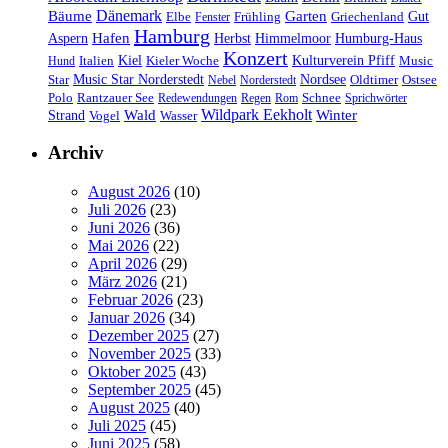
Dänemark
Bäume
Garten
Elbe
Griechenland
Gut
Fenster
Frühling
Hamburg
Hafen
Herbst
Aspern
Himmelmoor
Humburg-Haus
Konzert
Kulturverein Pfiff
Kiel
Kieler Woche
Music
Hund
Italien
Nordsee
Star
Music Star Norderstedt
Oldtimer
Ostsee
Nebel
Norderstedt
Schnee
Polo
Rantzauer See
Redewendungen
Regen
Rom
Sprichwörter
Wildpark Eekholt
Wald
Winter
Strand
Vogel
Wasser
Archiv
August 2026
(10)
Juli 2026
(23)
Juni 2026
(36)
Mai 2026
(22)
April 2026
(29)
März 2026
(21)
Februar 2026
(23)
Januar 2026
(34)
Dezember 2025
(27)
November 2025
(33)
Oktober 2025
(43)
September 2025
(45)
August 2025
(40)
Juli 2025
(45)
Juni 2025
(58)