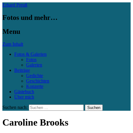
Erhard Preuß
Fotos und mehr…
Menu
Zum Inhalt
Fotos & Galerien
Fotos
Galerien
Beiträge
Gedichte
Geschichten
Konzerte
Gästebuch
Über mich
Suchen nach:
Caroline Brooks