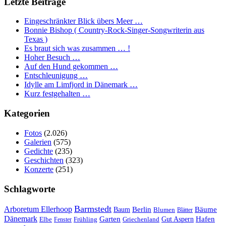
Letzte Beiträge
Eingeschränkter Blick übers Meer …
Bonnie Bishop ( Country-Rock-Singer-Songwriterin aus
Texas )
Es braut sich was zusammen … !
Hoher Besuch …
Auf den Hund gekommen …
Entschleunigung …
Idylle am Limfjord in Dänemark …
Kurz festgehalten …
Kategorien
Fotos
(2.026)
Galerien
(575)
Gedichte
(235)
Geschichten
(323)
Konzerte
(251)
Schlagworte
Barmstedt
Arboretum Ellerhoop
Berlin
Bäume
Baum
Blumen
Blätter
Dänemark
Garten
Hafen
Elbe
Griechenland
Gut Aspern
Fenster
Frühling