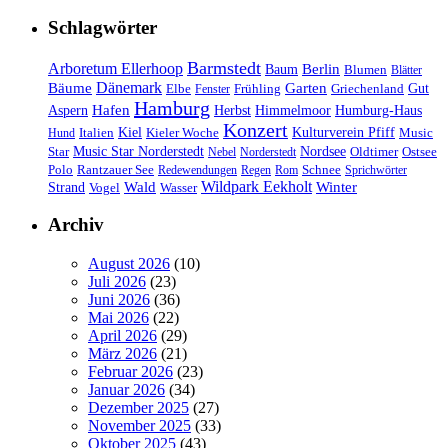
Schlagwörter
Barmstedt
Arboretum Ellerhoop
Berlin
Baum
Blumen
Blätter
Dänemark
Bäume
Garten
Elbe
Griechenland
Gut
Fenster
Frühling
Hamburg
Hafen
Herbst
Aspern
Himmelmoor
Humburg-Haus
Konzert
Kulturverein Pfiff
Kiel
Kieler Woche
Music
Hund
Italien
Nordsee
Star
Music Star Norderstedt
Oldtimer
Ostsee
Nebel
Norderstedt
Schnee
Polo
Rantzauer See
Redewendungen
Regen
Rom
Sprichwörter
Wildpark Eekholt
Wald
Winter
Strand
Vogel
Wasser
Archiv
August 2026
(10)
Juli 2026
(23)
Juni 2026
(36)
Mai 2026
(22)
April 2026
(29)
März 2026
(21)
Februar 2026
(23)
Januar 2026
(34)
Dezember 2025
(27)
November 2025
(33)
Oktober 2025
(43)