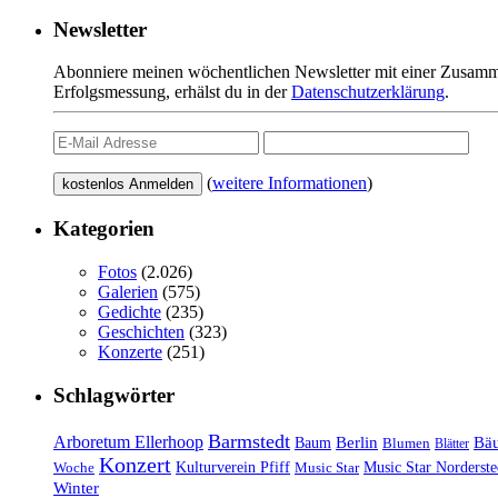
Newsletter
Abonniere meinen wöchentlichen Newsletter mit einer Zusamme
Erfolgsmessung, erhälst du in der
Datenschutzerklärung
.
(
weitere Informationen
)
Kategorien
Fotos
(2.026)
Galerien
(575)
Gedichte
(235)
Geschichten
(323)
Konzerte
(251)
Schlagwörter
Barmstedt
Arboretum Ellerhoop
Berlin
Bä
Baum
Blumen
Blätter
Konzert
Kulturverein Pfiff
Woche
Music Star
Music Star Norderste
Winter