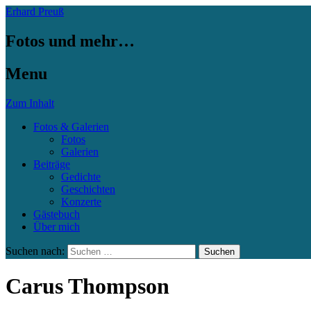
Erhard Preuß
Fotos und mehr…
Menu
Zum Inhalt
Fotos & Galerien
Fotos
Galerien
Beiträge
Gedichte
Geschichten
Konzerte
Gästebuch
Über mich
Suchen nach:
Carus Thompson