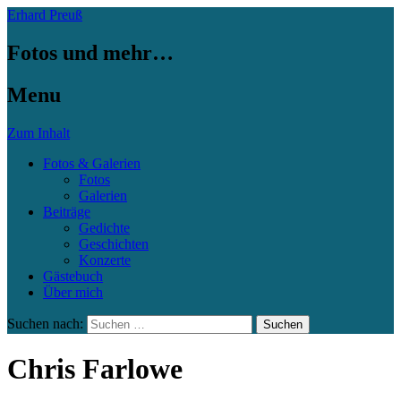
Erhard Preuß
Fotos und mehr…
Menu
Zum Inhalt
Fotos & Galerien
Fotos
Galerien
Beiträge
Gedichte
Geschichten
Konzerte
Gästebuch
Über mich
Suchen nach:
Chris Farlowe