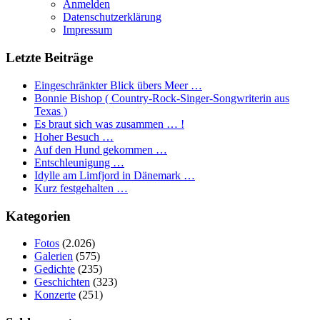
Anmelden
Datenschutzerklärung
Impressum
Letzte Beiträge
Eingeschränkter Blick übers Meer …
Bonnie Bishop ( Country-Rock-Singer-Songwriterin aus
Texas )
Es braut sich was zusammen … !
Hoher Besuch …
Auf den Hund gekommen …
Entschleunigung …
Idylle am Limfjord in Dänemark …
Kurz festgehalten …
Kategorien
Fotos
(2.026)
Galerien
(575)
Gedichte
(235)
Geschichten
(323)
Konzerte
(251)