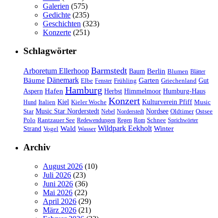
Galerien
(575)
Gedichte
(235)
Geschichten
(323)
Konzerte
(251)
Schlagwörter
Barmstedt
Arboretum Ellerhoop
Berlin
Baum
Blumen
Blätter
Dänemark
Bäume
Garten
Elbe
Griechenland
Gut
Fenster
Frühling
Hamburg
Hafen
Herbst
Aspern
Himmelmoor
Humburg-Haus
Konzert
Kulturverein Pfiff
Kiel
Kieler Woche
Music
Hund
Italien
Nordsee
Star
Music Star Norderstedt
Oldtimer
Ostsee
Nebel
Norderstedt
Schnee
Polo
Rantzauer See
Redewendungen
Regen
Rom
Sprichwörter
Wildpark Eekholt
Wald
Winter
Strand
Vogel
Wasser
Archiv
August 2026
(10)
Juli 2026
(23)
Juni 2026
(36)
Mai 2026
(22)
April 2026
(29)
März 2026
(21)