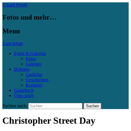
Erhard Preuß
Fotos und mehr…
Menu
Zum Inhalt
Fotos & Galerien
Fotos
Galerien
Beiträge
Gedichte
Geschichten
Konzerte
Gästebuch
Über mich
Suchen nach:
Christopher Street Day