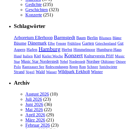
Gedichte
(235)
Geschichten
(323)
Konzerte
(251)
Schlagwörter
Barmstedt
Arboretum Ellerhoop
Berlin
Baum
Blumen
Blätter
Dänemark
Bäume
Garten
Elbe
Griechenland
Gut
Fenster
Frühling
Hamburg
Hafen
Herbst
Aspern
Himmelmoor
Humburg-Haus
Konzert
Kulturverein Pfiff
Kiel
Kieler Woche
Music
Hund
Italien
Nordsee
Star
Music Star Norderstedt
Oldtimer
Ostsee
Nebel
Norderstedt
Schnee
Polo
Rantzauer See
Redewendungen
Regen
Rom
Sprichwörter
Wildpark Eekholt
Wald
Winter
Strand
Vogel
Wasser
Archiv
August 2026
(10)
Juli 2026
(23)
Juni 2026
(36)
Mai 2026
(22)
April 2026
(29)
März 2026
(21)
Februar 2026
(23)