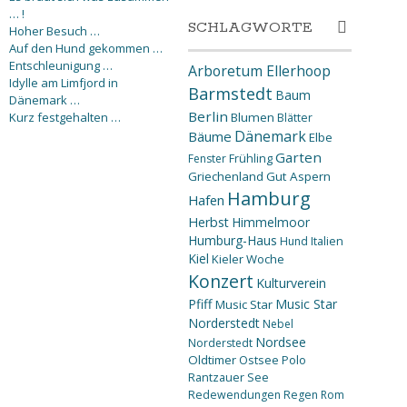
… !
SCHLAGWORTE
Hoher Besuch …
Auf den Hund gekommen …
Entschleunigung …
Arboretum Ellerhoop
Idylle am Limfjord in
Barmstedt
Baum
Dänemark …
Berlin
Kurz festgehalten …
Blumen
Blätter
Dänemark
Bäume
Elbe
Garten
Fenster
Frühling
Griechenland
Gut Aspern
Hamburg
Hafen
Herbst
Himmelmoor
Humburg-Haus
Hund
Italien
Kiel
Kieler Woche
Konzert
Kulturverein
Pfiff
Music Star
Music Star
Norderstedt
Nebel
Nordsee
Norderstedt
Oldtimer
Ostsee
Polo
Rantzauer See
Redewendungen
Regen
Rom