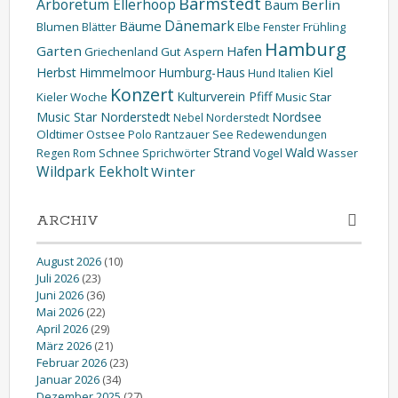
Barmstedt
Arboretum Ellerhoop
Berlin
Baum
Dänemark
Bäume
Blumen
Elbe
Blätter
Fenster
Frühling
Hamburg
Garten
Hafen
Griechenland
Gut Aspern
Herbst
Himmelmoor
Humburg-Haus
Kiel
Hund
Italien
Konzert
Kulturverein Pfiff
Kieler Woche
Music Star
Music Star Norderstedt
Nordsee
Nebel
Norderstedt
Oldtimer
Ostsee
Polo
Rantzauer See
Redewendungen
Wald
Strand
Schnee
Wasser
Regen
Rom
Sprichwörter
Vogel
Wildpark Eekholt
Winter
ARCHIV
August 2026
(10)
Juli 2026
(23)
Juni 2026
(36)
Mai 2026
(22)
April 2026
(29)
März 2026
(21)
Februar 2026
(23)
Januar 2026
(34)
Dezember 2025
(27)